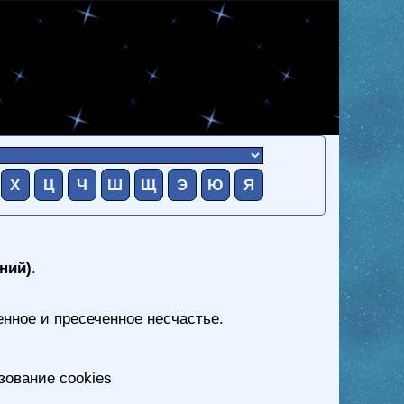
Х
Ц
Ч
Ш
Щ
Э
Ю
Я
ний)
.
енное и пресеченное несчастье.
зование cookies