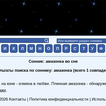
И
К
Л
М
Н
О
П
Р
С
Т
У
Ф
Сонник: амазонка во сне
льтаты поиска по соннику: амазонка (всего 1 совпаде
 на коне - измена в любви. Пленная амазонка - обнаруж
ажи
.
2026
Контакты
|
Политика конфиденциальности
|
Исполь