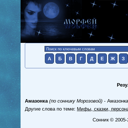
А
Б
В
Г
Д
Е
Ж
З
Резу
Амазонка
(по соннику Морозовой)
- Амазонка
Другие слова по теме:
Мифы, сказки, персон
Сонник
© 2005-