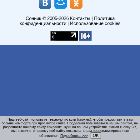
Сонник
© 2005-2026
Контакты
|
Политика
конфиденциальности
|
Использование cookies
Наш веб-сайт использует технологию куки (cookies), чтобы предоставить вам
больше комфорта при просмотре сайта. Продолжая пользоваться нашим сайтом, вы
разрешаете нашему сайту сохранять куки на вашем устройстве. Нажав кнопку ОК,
вы позволяете нашему веб-сайту показывать вам персонализированные
OK
объявления.
Подробнее… >>>