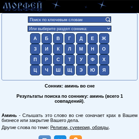
А
Б
В
Г
Д
Е
Ж
З
И
К
Л
М
Н
О
П
Р
С
Т
У
Ф
Х
Ц
Ч
Ш
Щ
Э
Ю
Я
Сонник: аминь во сне
Результаты поиска по соннику: аминь (всего 1
совпадений)
.
Аминь
- Слышать это слово во сне означает крах в Вашем
бизнесе или закрытие Вашего дела.
Другие слова по теме:
Религии, суеверия, обряды
.