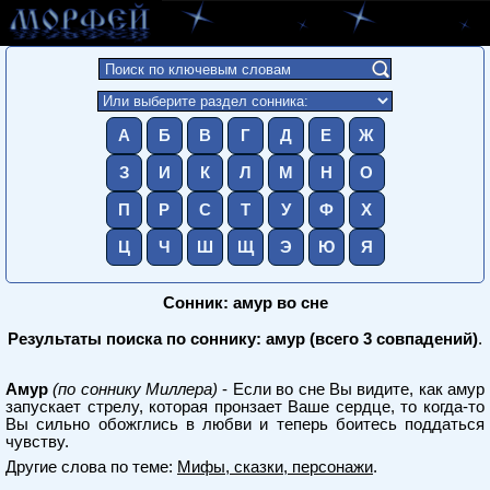
А
Б
В
Г
Д
Е
Ж
З
И
К
Л
М
Н
О
П
Р
С
Т
У
Ф
Х
Ц
Ч
Ш
Щ
Э
Ю
Я
Сонник: амур во сне
Результаты поиска по соннику: амур (всего 3 совпадений)
.
Амур
(по соннику Миллера)
- Если во сне Вы видите, как амур
запускает стрелу, которая пронзает Ваше сердце, то когда-то
Вы сильно обожглись в любви и теперь боитесь поддаться
чувству.
Другие слова по теме:
Мифы, сказки, персонажи
.