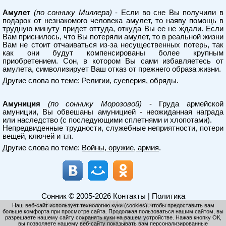
Амулет
(по соннику Миллера)
- Если во сне Вы получили в
подарок от незнакомого человека амулет, то наяву помощь в
трудную минуту придет оттуда, откуда Вы ее не ждали. Если
Вам приснилось, что Вы потеряли амулет, то в реальной жизни
Вам не стоит отчаиваться из-за несущественных потерь, так
как они будут компенсированы более крупным
приобретением. Сон, в котором Вы сами избавляетесь от
амулета, символизирует Ваш отказ от прежнего образа жизни.
Другие слова по теме:
Религии, суеверия, обряды
.
Амуниция
(по соннику Морозовой)
- Груда армейской
амуниции, Вы обвешаны амуницией - неожиданная награда
или наследство (с последующими сплетнями и хлопотами).
Непредвиденные трудности, служебные неприятности, потери
вещей, ключей и т.п.
Другие слова по теме:
Войны, оружие, армия
.
Сонник
© 2005-2026
Контакты
|
Политика
конфиденциальности
|
Использование cookies
Наш веб-сайт использует технологию куки (cookies), чтобы предоставить вам
больше комфорта при просмотре сайта. Продолжая пользоваться нашим сайтом, вы
разрешаете нашему сайту сохранять куки на вашем устройстве. Нажав кнопку ОК,
вы позволяете нашему веб-сайту показывать вам персонализированные