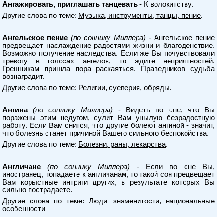
Ангажировать, приглашать танцевать
- К волокитству.
Другие слова по теме:
Музыка, инструменты, танцы, пение
.
Ангельское пение
(по соннику Миллера)
- Ангельское пение
предвещает наслаждение радостями жизни и благоденствие.
Возможно получение наследства. Если же Вы почувствовали
тревогу в голосах ангелов, то ждите неприятностей.
Грешникам пришла пора раскаяться. Праведников судьба
вознаградит.
Другие слова по теме:
Религии, суеверия, обряды
.
Ангина
(по соннику Миллера)
- Видеть во сне, что Вы
поражены этим недугом, сулит Вам унылую безрадостную
работу. Если Вам снится, что другие болеют ангиной - значит,
что болезнь станет причиной Вашего сильного беспокойства.
Другие слова по теме:
Болезни, раны, лекарства
.
Англичане
(по соннику Миллера)
- Если во сне Вы,
иностранец, попадаете к англичанам, то такой сон предвещает
Вам корыстные интриги других, в результате которых Вы
сильно пострадаете.
Другие слова по теме:
Люди, знаменитости, национальные
особенности
.