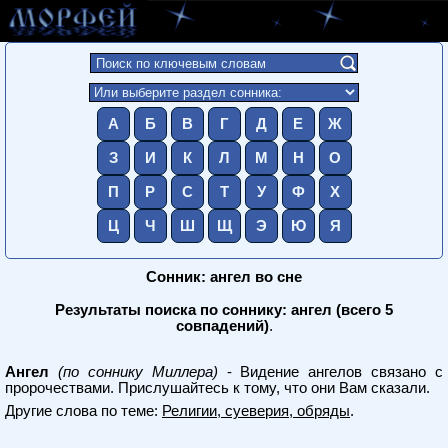
А
Б
В
Г
Д
Е
Ж
З
И
К
Л
М
Н
О
П
Р
С
Т
У
Ф
Х
Ц
Ч
Ш
Щ
Э
Ю
Я
Сонник: ангел во сне
Результаты поиска по соннику: ангел (всего 5
совпадений)
.
Ангел
(по соннику Миллера)
- Видение ангелов связано с
пророчествами. Прислушайтесь к тому, что они Вам сказали.
Другие слова по теме:
Религии, суеверия, обряды
.