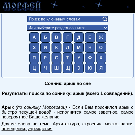
А
Б
В
Г
Д
Е
Ж
З
И
К
Л
М
Н
О
П
Р
С
Т
У
Ф
Х
Ц
Ч
Ш
Щ
Э
Ю
Я
Сонник: арык во сне
Результаты поиска по соннику: арык (всего 1 совпадений)
.
Арык
(по соннику Морозовой)
- Если Вам приснился арык с
быстро текущей водой - исполнится самое заветное, самое
невероятное Ваше желание.
Другие слова по теме:
Архитектура, строения, места, парки,
помещения, учреждения
.