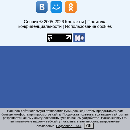
Сонник
© 2005-2026
Контакты
|
Политика
конфиденциальности
|
Использование cookies
Наш веб-сайт использует технологию куки (cookies), чтобы предоставить вам
больше комфорта при просмотре сайта. Продолжая пользоваться нашим сайтом, вы
разрешаете нашему сайту сохранять куки на вашем устройстве. Нажав кнопку ОК,
вы позволяете нашему веб-сайту показывать вам персонализированные
OK
объявления.
Подробнее… >>>