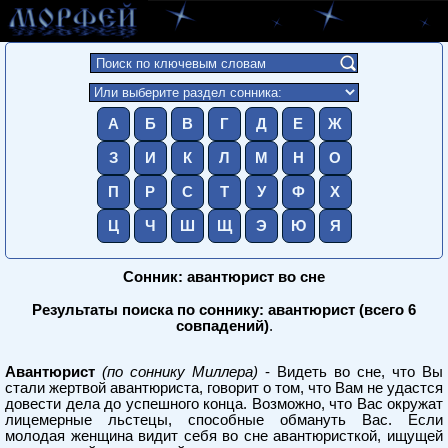
А
Б
В
Г
Д
Е
Ж
З
И
К
Л
М
Н
О
П
Р
С
Т
У
Ф
Х
Ц
Ч
Ш
Щ
Э
Ю
Я
Сонник: авантюрист во сне
Результаты поиска по соннику: авантюрист (всего 6
совпадений)
.
Авантюрист
(по соннику Миллера)
- Видеть во сне, что Вы
стали жертвой авантюриста, говорит о том, что Вам не удастся
довести дела до успешного конца. Возможно, что Вас окружат
лицемерные льстецы, способные обмануть Вас. Если
молодая женщина видит себя во сне авантюристкой, ищущей