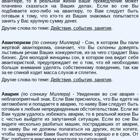
авантюре, то в реальной жизни Ваше промедление может
плачевно сказаться на Ваших делах. Если во сне Вы
подбиваете кого-либо на авантюру, то Вам следует быть
готовым к тому, что кто-то из Ваших знакомых попытается
занять у Вас крупную сумму денег.
Другие слова по теме:
Действия, события, занятия
.
Авантюризм
(по соннику Миллера)
- Сон, в котором Вы пали
жертвой авантюризма, означает, что Вы склонны доверять
льстивым речам Ваших конкурентов, из-за чего страдает Ваш
бизнес. Для молодой женщины сон, в котором она видит себя
авантюристкой, предупреждает ее о том, что ей необходимо
больше внимания уделять собственному поведению, так как
за ее спиной ходит масса слухов и сплетен.
Другие слова по теме:
Действия, события, занятия
.
Авария
(по соннику Миллера)
- Увиденная во сне авария -
неблагоприятный знак. Если Вам приснилось, что Вы едете на
автомобиле и попадаете в аварию, то наяву Вам следует быть
готовым к любым непредвиденным обстоятельствам. Если же
Вам чудом удалось избежать аварии, то в реальной жизни Вы
с честью выйдете из запутанной ситуации. Если во сне Вы
видите несколько разбитых машин, пострадавших от аварии,
то наяву Вы не должны полагаться на других, если хотите,
чтобы задуманное Вами было исполнено хорошо и в срок. От
Вас требуется максимум контроля за ситуацией.