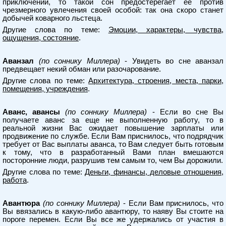
приключений, то такой сон предостерегает ее против
чрезмерного увлечения своей особой: так она скоро станет
добычей коварного льстеца.
Другие слова по теме:
Эмоции, характеры, чувства,
ощущения, состояние
.
Аванзал
(по соннику Миллера)
- Увидеть во сне аванзал
предвещает некий обман или разочарование.
Другие слова по теме:
Архитектура, строения, места, парки,
помещения, учреждения
.
Аванс, авансы
(по соннику Миллера)
- Если во сне Вы
получаете аванс за еще не выполненную работу, то в
реальной жизни Вас ожидает повышение зарплаты или
продвижение по службе. Если Вам приснилось, что подрядчик
требует от Вас выплаты аванса, то Вам следует быть готовым
к тому, что в разработанный Вами план вмешаются
посторонние люди, разрушив тем самым то, чем Вы дорожили.
Другие слова по теме:
Деньги, финансы, деловые отношения,
работа
.
Авантюра
(по соннику Миллера)
- Если Вам приснилось, что
Вы ввязались в какую-либо авантюру, то наяву Вы стоите на
пороге перемен. Если Вы все же удержались от участия в