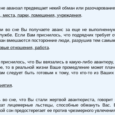
сне аванзал предвещает некий обман или разочарование
я, места, парки, помещения, учреждения
.
и во сне Вы получаете аванс за еще не выполненную
ужбе. Если Вам приснилось, что подрядчик требует о
план вмешаются посторонние люди, разрушив тем самым
овые отношения, работа
.
приснилось, что Вы ввязались в какую-либо авантюру, 
е, то в реальной жизни Ваше промедление может плач
ам следует быть готовым к тому, что кто-то из Ваши
анятия
.
 во сне, что Вы стали жертвой авантюриста, говорит 
ужат лицемерные льстецы, способные обмануть Вас.
й сон предостерегает ее против чрезмерного увлечения