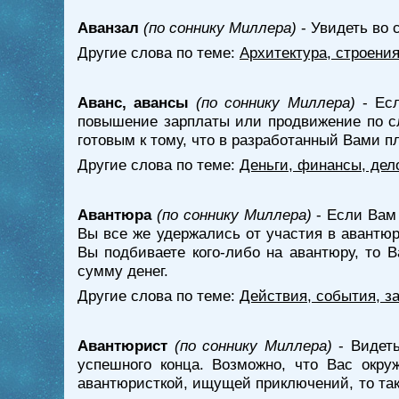
Аванзал
(по соннику Миллера)
- Увидеть во 
Другие слова по теме:
Архитектура, строени
Аванс, авансы
(по соннику Миллера)
- Есл
повышение зарплаты или продвижение по сл
готовым к тому, что в разработанный Вами 
Другие слова по теме:
Деньги, финансы, дел
Авантюра
(по соннику Миллера)
- Если Вам 
Вы все же удержались от участия в авантюр
Вы подбиваете кого-либо на авантюру, то В
сумму денег.
Другие слова по теме:
Действия, события, з
Авантюрист
(по соннику Миллера)
- Видеть
успешного конца. Возможно, что Вас окр
авантюристкой, ищущей приключений, то тако