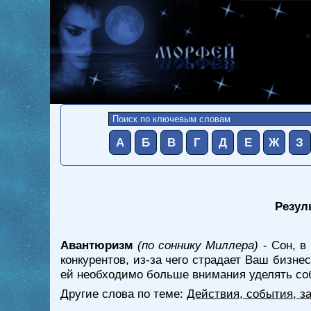
А
Б
В
Г
Д
Е
Ж
З
Резул
Авантюризм
(по соннику Миллера)
- Сон, в
конкурентов, из-за чего страдает Ваш бизне
ей необходимо больше внимания уделять собс
Другие слова по теме:
Действия, события, з