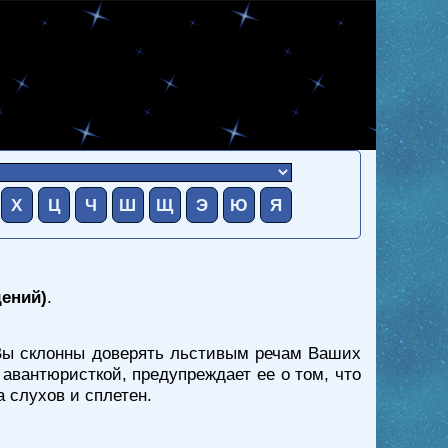
Х
Ц
Ч
Ш
Щ
Э
Ю
Я
дений)
.
 Вы склонны доверять льстивым речам Ваших
 авантюристкой, предупреждает ее о том, что
 слухов и сплетен.