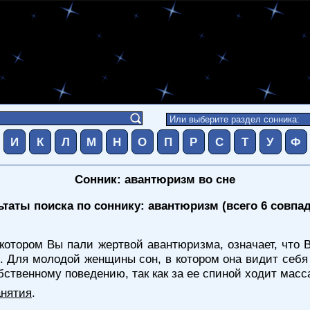
И
К
Л
М
Н
О
П
Р
С
Т
У
Ф
Сонник: авантюризм во сне
ьтаты поиска по соннику: авантюризм (всего 6 совпа
 котором Вы пали жертвой авантюризма, означает, что
с. Для молодой женщины сон, в котором она видит себя
твенному поведению, так как за ее спиной ходит масса
анятия
.