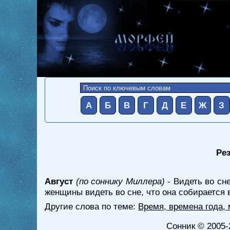
А
Б
В
Г
Д
Е
Ж
З
Рез
Август
(по соннику Миллера)
- Видеть во сн
женщины видеть во сне, что она собирается в
Другие слова по теме:
Время, времена года,
Сонник
© 2005-