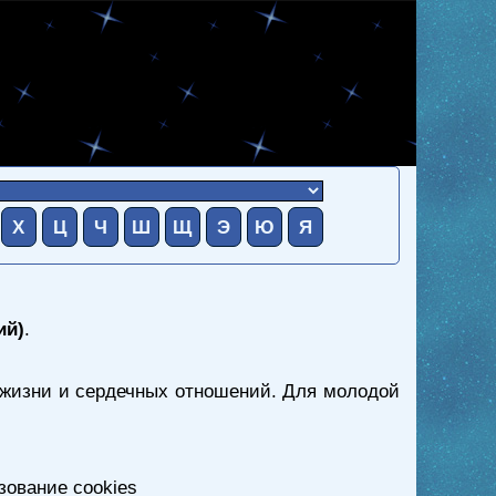
Х
Ц
Ч
Ш
Щ
Э
Ю
Я
ий)
.
й жизни и сердечных отношений. Для молодой
зование cookies