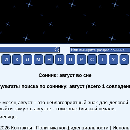
И
К
Л
М
Н
О
П
Р
С
Т
У
Ф
Сонник: август во сне
ультаты поиска по соннику: август (всего 1 совпаден
е месяц август - это неблагоприятный знак для делово
ыйти замуж в августе - тоже знак близкой печали.
 месяцы
.
2026
Контакты
|
Политика конфиденциальности
|
Исполь