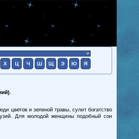
Х
Ц
Ч
Ш
Щ
Э
Ю
Я
ний)
.
реди цветов и зеленой травы, сулит богатство
друзей. Для молодой женщины подобный сон