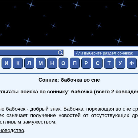
И
К
Л
М
Н
О
П
Р
С
Т
У
Ф
Сонник: бабочка во сне
льтаты поиска по соннику: бабочка (всего 2 совпаде
не бабочек - добрый знак. Бабочка, порхающая во сне с
чек означает получение новостей от отсутствующих 
астливым замужеством.
новодство
.