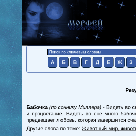
А
Б
В
Г
Д
Е
Ж
З
Резу
Бабочка
(по соннику Миллера)
- Видеть во с
и процветание. Видеть во сне много бабо
предвещает любовь, которая завершится сч
Другие слова по теме:
Животный мир, живот