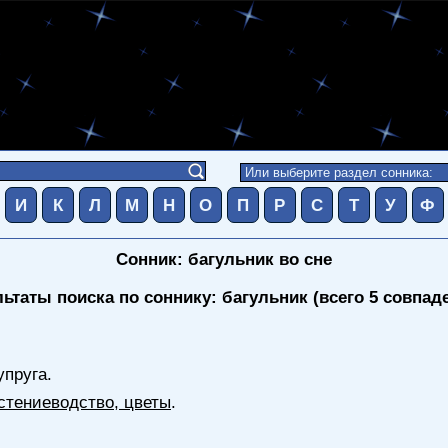
И
К
Л
М
Н
О
П
Р
С
Т
У
Ф
Сонник: багульник во сне
льтаты поиска по соннику: багульник (всего 5 совпад
упруга.
стениеводство, цветы
.