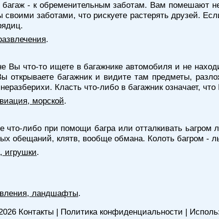
е багаж - к обременительным заботам. Вам помешают н
ы своими заботами, что рискуете растерять друзей. Есл
рядиц.
развлечения
.
не Вы что-то ищете в багажнике автомобиля и не нахо
Вы открываете багажник и видите там предметы, разло
 неразберихи. Класть что-либо в багажник означает, чт
 авиация, морской
.
е что-либо при помощи багра или отталкивать ьагром ло
ых обещаний, клятв, вообще обмана. Колоть багром - л
, игрушки
.
явления, ландшафты
.
2026
Контакты
|
Политика конфиденциальности
|
Исполь