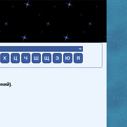
Х
Ц
Ч
Ш
Щ
Э
Ю
Я
ений)
.