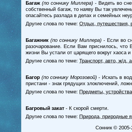
Багаж
(по соннику Миллера)
- Видеть во сн
собственный багаж, то наяву Вы так увлечен
опасайтесь разлада в делах и семейных неу
Другие слова по теме:
Отдых, путешествия, 
Багажник
(по соннику Миллера)
- Если во с
разочарование. Если Вам приснилось, что 
жизни Вы устали от царящего вокруг хаоса и
Другие слова по теме:
Транспорт, авто, ж/д,
Багор
(по соннику Морозовой)
- Искать в вод
пристани - знак грядущих злоключений, ложн
Другие слова по теме:
Предметы, устройства
Багровый закат
- К скорой смерти.
Другие слова по теме:
Природа, природные 
Сонник
© 2005-