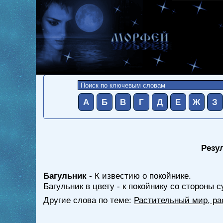
А
Б
В
Г
Д
Е
Ж
З
Резу
Багульник
- К известию о покойнике.
Багульник в цвету - к покойнику со стороны с
Другие слова по теме:
Растительный мир, ра