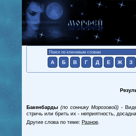
А
Б
В
Г
Д
Е
Ж
З
Резул
Бакенбарды
(по соннику Морозовой)
- Виде
стричь или брить их - неприятность, досадна
Другие слова по теме:
Разное
.