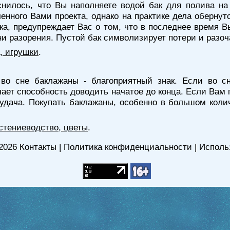
нилось, что Вы наполняете водой бак для полива на 
нного Вами проекта, однако на практике дела оберну
ка, предупреждает Вас о том, что в последнее время В
ани разорения. Пустой бак символизирует потери и разо
, игрушки
.
во сне баклажаны - благоприятный знак. Если во с
чает способность доводить начатое до конца. Если Вам
дача. Покупать баклажаны, особенно в большом колич
стениеводство, цветы
.
2026
Контакты
|
Политика конфиденциальности
|
Исполь