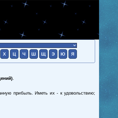
Х
Ц
Ч
Ш
Щ
Э
Ю
Я
дений)
.
анную прибыль. Иметь их - к удовольствию;