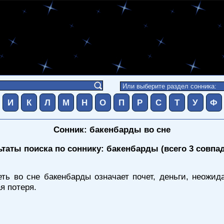
И
К
Л
М
Н
О
П
Р
С
Т
У
Ф
Сонник: бакенбарды во сне
ьтаты поиска по соннику: бакенбарды (всего 3 совпа
ть во сне бакенбарды означает почет, деньги, неожид
я потеря.