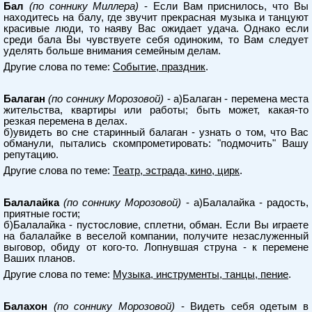
Бал
(по соннику Миллера)
- Если Вам приснилось, что Вы
находитесь на балу, где звучит прекрасная музыка и танцуют
красивые люди, то наяву Вас ожидает удача. Однако если
среди бала Вы чувствуете себя одиноким, то Вам следует
уделять больше внимания семейным делам.
Другие слова по теме:
Событие, праздник
.
Балаган
(по соннику Морозовой)
- а)Балаган - перемена места
жительства, квартиры или работы; быть может, какая-то
резкая перемена в делах.
б)увидеть во сне старинный балаган - узнать о том, что Вас
обманули, пытались скомпрометировать: "подмочить" Вашу
репутацию.
Другие слова по теме:
Театр, эстрада, кино, цирк
.
Балалайка
(по соннику Морозовой)
- а)Балалайка - радость,
приятные гости;
б)Балалайка - пустословие, сплетни, обман. Если Вы играете
на балалайке в веселой компании, получите незаслуженный
выговор, обиду от кого-то. Лопнувшая струна - к перемене
Ваших планов.
Другие слова по теме:
Музыка, инструменты, танцы, пение
.
Балахон
(по соннику Морозовой)
- Видеть себя одетым в