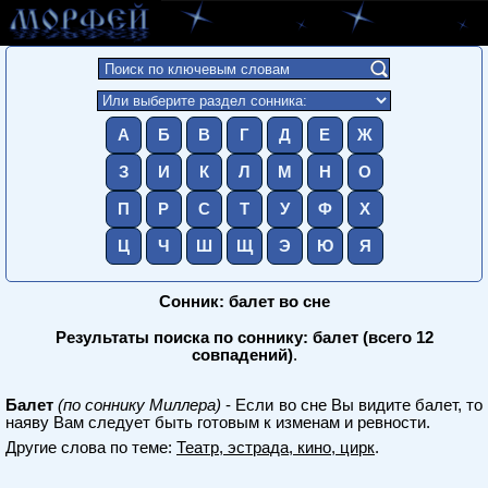
А
Б
В
Г
Д
Е
Ж
З
И
К
Л
М
Н
О
П
Р
С
Т
У
Ф
Х
Ц
Ч
Ш
Щ
Э
Ю
Я
Сонник: балет во сне
Результаты поиска по соннику: балет (всего 12
совпадений)
.
Балет
(по соннику Миллера)
- Если во сне Вы видите балет, то
наяву Вам следует быть готовым к изменам и ревности.
Другие слова по теме:
Театр, эстрада, кино, цирк
.