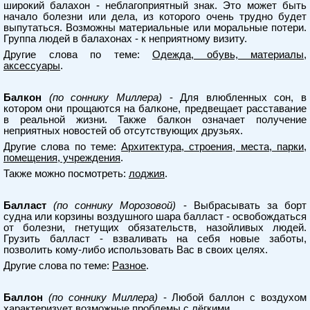
широкий балахон - неблагоприятный знак. Это может быть
начало болезни или дела, из которого очень трудно будет
выпутаться. Возможны материальные или моральные потери.
Группа людей в балахонах - к неприятному визиту.
Другие слова по теме:
Одежда, обувь, материалы,
аксессуары
.
Балкон
(по соннику Миллера)
- Для влюбленных сон, в
котором они прощаются на балконе, предвещает расставание
в реальной жизни. Также балкон означает получение
неприятных новостей об отсутствующих друзьях.
Другие слова по теме:
Архитектура, строения, места, парки,
помещения, учреждения
.
Также можно посмотреть:
лоджия
.
Балласт
(по соннику Морозовой)
- Выбрасывать за борт
судна или корзины воздушного шара балласт - освобождаться
от болезни, гнетущих обязательств, назойливых людей.
Грузить балласт - взваливать на себя новые заботы,
позволить кому-либо использовать Вас в своих целях.
Другие слова по теме:
Разное
.
Баллон
(по соннику Миллера)
- Любой баллон с воздухом
характеризует возможные проблемы с лёгкими.