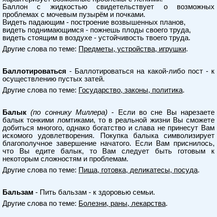
Баллон с жидкостью свидетельствует о возможных
проблемах с мочевым пузырём и почками.
Видеть падающим - построение возвышенных планов,
видеть поднимающимся - пожнешь плоды своего труда,
видеть стоящим в воздухе - устойчивость твоего труда.
Другие слова по теме:
Предметы, устройства, игрушки
.
Баллотироваться
- Баллотироваться на какой-либо пост - к
осуществлению пустых затей.
Другие слова по теме:
Государство, законы, политика
.
Балык
(по соннику Миллера)
- Если во сне Вы нарезаете
балык тонкими ломтиками, то в реальной жизни Вы сможете
добиться многого, однако богатство и слава не принесут Вам
искомого удовлетворения. Покупка балыка символизирует
благополучное завершение начатого. Если Вам приснилось,
что Вы едите балык, то Вам следует быть готовым к
некоторым сложностям и проблемам.
Другие слова по теме:
Пища, готовка, деликатесы, посуда
.
Бальзам
- Пить бальзам - к здоровью семьи.
Другие слова по теме:
Болезни, раны, лекарства
.