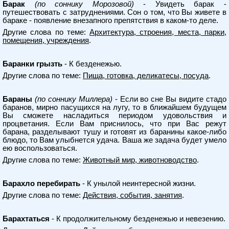
Барак
(по соннику Морозовой)
- Увидеть барак -
путешествовать с затруднениями. Сон о том, что Вы живете в
бараке - появление внезапного препятствия в каком-то деле.
Другие слова по теме:
Архитектура, строения, места, парки,
помещения, учреждения
.
Баранки грызть
- К безденежью.
Другие слова по теме:
Пища, готовка, деликатесы, посуда
.
Бараны
(по соннику Миллера)
- Если во сне Вы видите стадо
баранов, мирно пасущихся на лугу, то в ближайшем будущем
Вы сможете насладиться периодом удовольствия и
процветания. Если Вам приснилось, что при Вас режут
барана, разделывают тушу и готовят из баранины какое-либо
блюдо, то Вам улыбнется удача. Ваша же задача будет умело
ею воспользоваться.
Другие слова по теме:
Животный мир, животноводство
.
Барахло перебирать
- К унылой неинтересной жизни.
Другие слова по теме:
Действия, события, занятия
.
Барахтаться
- К продолжительному безденежью и невезению.