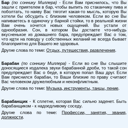
Бар
(по соннику Миллера)
- Если Вам приснилось, что Вы
зашли с приятелем в бар, чтобы выпить по стаканчику пива и
поболтать, то наяву Вас тяготит какая-то мысль, которую Вы
хотели бы обсудить с близким человеком. Если во сне Вы
напиваетесь в одиночку у барной стойки, то в реальной жизни
Вам очень хочется новых ощущений. Вы устали от
однообразия. Сон, в котором Вы достаете что-нибудь
вкусненькое из домашнего бара, предупреждает Вас о том,
что идти на поводу у собственных желаний не всегда бывает
благоприятно для Вашего же здоровья.
Другие слова по теме:
Отдых, путешествия, развлечения
.
Барабан
(по соннику Миллера)
- Если во сне Вы слышите
доносящиеся издалека звуки барабанной дроби, то такой сон
предупреждает Вас о беде, в которую попал Ваш друг. Если
Вам приснился барабан, то Ваши близкие по праву считают
Вас человеком дружелюбным и неконфликтным.
Другие слова по теме:
Музыка, инструменты, танцы, пение
.
Барабанщик
- К сплетне, которая Вас сильно заденет. Быть
барабанщиком - к надоедливому соседу.
Другие слова по теме:
Профессии, занятия, звания,
должности
.