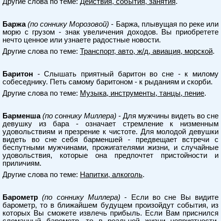
Другие слова по теме:
Действия, события, занятия
.
Баржа
(по соннику Морозовой)
- Баржа, плывущая по реке или
морю с грузом - знак увеличения доходов. Вы приобретете
нечто ценное или узнаете радостные новости.
Другие слова по теме:
Транспорт, авто, ж/д, авиация, морской
.
Баритон
- Слышать приятный баритон во сне - к милому
собеседнику. Петь самому баритоном - к рыданиям и скорби.
Другие слова по теме:
Музыка, инструменты, танцы, пение
.
Барменша
(по соннику Миллера)
- Для мужчины видеть во сне
девушку из бара - означает стремление к низменным
удовольствиям и презрение к чистоте. Для молодой девушки
видеть во сне себя барменшей - предвещает встречи с
беспутными мужчинами, прожигателями жизни, и случайные
удовольствия, которые она предпочтет пристойности и
приличиям.
Другие слова по теме:
Напитки, алкоголь
.
Барометр
(по соннику Миллера)
- Если во сне Вы видите
барометр, то в ближайшем будущем произойдут события, из
которых Вы сможете извлечь прибыль. Если Вам приснился