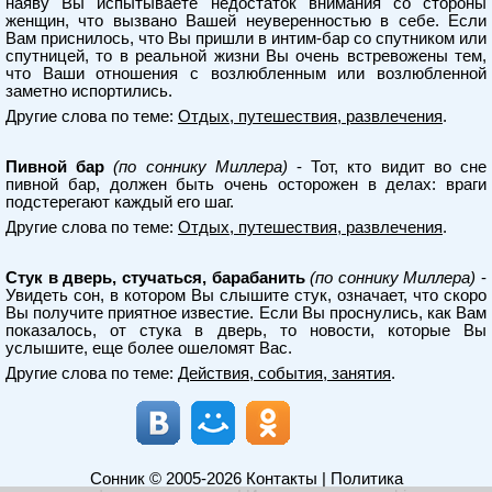
наяву Вы испытываете недостаток внимания со стороны
женщин, что вызвано Вашей неуверенностью в себе. Если
Вам приснилось, что Вы пришли в интим-бар со спутником или
спутницей, то в реальной жизни Вы очень встревожены тем,
что Ваши отношения с возлюбленным или возлюбленной
заметно испортились.
Другие слова по теме:
Отдых, путешествия, развлечения
.
Пивной бар
(по соннику Миллера)
- Тот, кто видит во сне
пивной бар, должен быть очень осторожен в делах: враги
подстерегают каждый его шаг.
Другие слова по теме:
Отдых, путешествия, развлечения
.
Стук в дверь, стучаться, барабанить
(по соннику Миллера)
-
Увидеть сон, в котором Вы слышите стук, означает, что скоро
Вы получите приятное известие. Если Вы проснулись, как Вам
показалось, от стука в дверь, то новости, которые Вы
услышите, еще более ошеломят Вас.
Другие слова по теме:
Действия, события, занятия
.
Сонник
© 2005-2026
Контакты
|
Политика