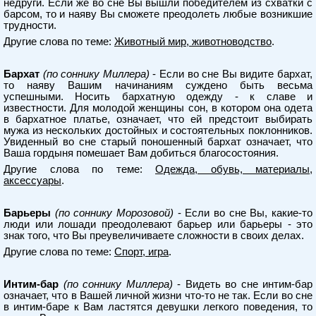
недруги. Если же во сне Вы вышли победителем из схватки с
барсом, то и наяву Вы сможете преодолеть любые возникшие
трудности.
Другие слова по теме:
Животный мир, животноводство
.
Бархат
(по соннику Миллера)
- Если во сне Вы видите бархат,
то наяву Вашим начинаниям суждено быть весьма
успешными. Носить бархатную одежду - к славе и
известности. Для молодой женщины сон, в котором она одета
в бархатное платье, означает, что ей предстоит выбирать
мужа из нескольких достойных и состоятельных поклонников.
Увиденный во сне старый поношенный бархат означает, что
Ваша гордыня помешает Вам добиться благосостояния.
Другие слова по теме:
Одежда, обувь, материалы,
аксессуары
.
Барьеры
(по соннику Морозовой)
- Если во сне Вы, какие-то
люди или лошади преодолевают барьер или барьеры - это
знак того, что Вы преувеличиваете сложности в своих делах.
Другие слова по теме:
Спорт, игра
.
Интим-бар
(по соннику Миллера)
- Видеть во сне интим-бар
означает, что в Вашей личной жизни что-то не так. Если во сне
в интим-баре к Вам ластятся девушки легкого поведения, то