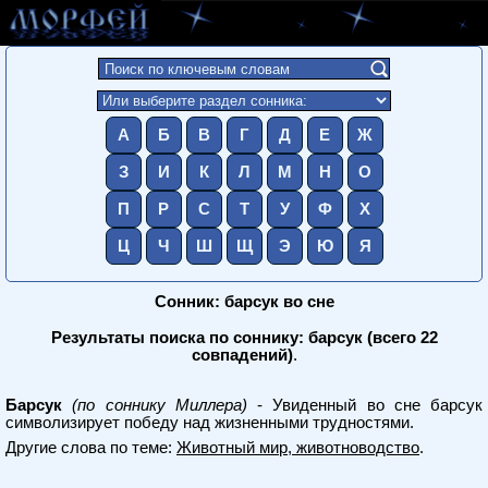
А
Б
В
Г
Д
Е
Ж
З
И
К
Л
М
Н
О
П
Р
С
Т
У
Ф
Х
Ц
Ч
Ш
Щ
Э
Ю
Я
Сонник: барсук во сне
Результаты поиска по соннику: барсук (всего 22
совпадений)
.
Барсук
(по соннику Миллера)
- Увиденный во сне барсук
символизирует победу над жизненными трудностями.
Другие слова по теме:
Животный мир, животноводство
.