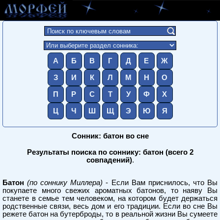
А
Б
В
Г
Д
Е
Ж
З
И
К
Л
М
Н
О
П
Р
С
Т
У
Ф
Х
Ц
Ч
Ш
Щ
Э
Ю
Я
Сонник: батон во сне
Результаты поиска по соннику: батон (всего 2
совпадений)
.
Батон
(по соннику Миллера)
- Если Вам приснилось, что Вы
покупаете много свежих ароматных батонов, то наяву Вы
станете в семье тем человеком, на котором будет держаться
родственные связи, весь дом и его традиции. Если во сне Вы
режете батон на бутерброды, то в реальной жизни Вы сумеете