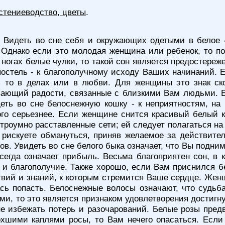
стениеводство, цветы
.
 Видеть во сне себя и окружающих одетыми в белое -
. Однако если это молодая женщина или ребенок, то п
 ногах белые чулки, то такой сон является предостереж
постель - к благополучному исходу Ваших начинаний. 
 то в делах или в любви. Для женщины это знак ско
вающий радости, связанные с близкими Вам людьми. Е
деть во сне белоснежную кошку - к неприятностям, на
го серьезнее. Если женщине снится красивый белый ко
троумно расставленные сети; ей следует полагаться 
рискуете обмануться, приняв желаемое за действите
в. Увидеть во сне белого быка означает, что Вы подним
всегда означает прибыль. Весьма благоприятен сон, 
 и благополучие. Также хорошо, если Вам приснился б
твий и знаний, к которым стремится Ваше сердце. Жен
сь попасть. Белоснежные волосы означают, что судьб
, то это является признаком удовлетворения достигнут
не избежать потерь и разочарований. Белые розы пре
хшими каплями росы, то Вам нечего опасаться. Если