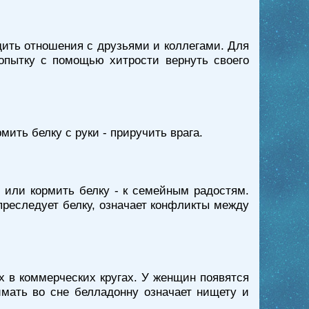
дить отношения с друзьями и коллегами. Для
попытку с помощью хитрости вернуть своего
рмить белку с руки - приручить врага.
ь или кормить белку - к семейным радостям.
преследует белку, означает конфликты между
 в коммерческих кругах. У женщин появятся
имать во сне белладонну означает нищету и