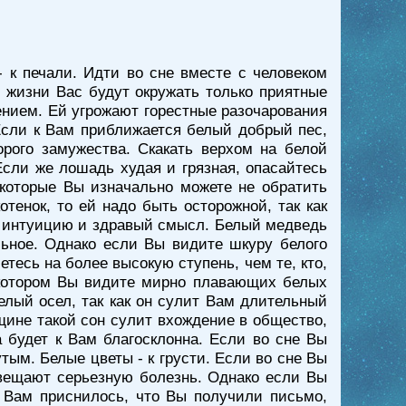
 к печали. Идти во сне вместе с человеком
о жизни Вас будут окружать только приятные
ением. Ей угрожают горестные разочарования
Если к Вам приближается белый добрый пес,
рого замужества. Скакать верхом на белой
сли же лошадь худая и грязная, опасайтесь
 которые Вы изначально можете не обратить
тенок, то ей надо быть осторожной, так как
на интуицию и здравый смысл. Белый медведь
льное. Однако если Вы видите шкуру белого
етесь на более высокую ступень, чем те, кто,
в котором Вы видите мирно плавающих белых
елый осел, так как он сулит Вам длительный
щине такой сон сулит вхождение в общество,
а будет к Вам благосклонна. Если во сне Вы
ым. Белые цветы - к грусти. Если во сне Вы
двещают серьезную болезнь. Однако если Вы
 Вам приснилось, что Вы получили письмо,