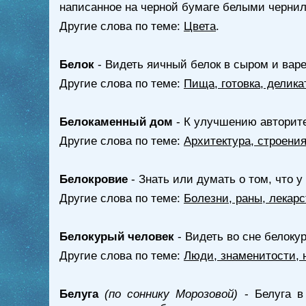
написанное на черной бумаге белыми чернила
Другие слова по теме:
Цвета
.
Белок
- Видеть яичный белок в сыром и варе
Другие слова по теме:
Пища, готовка, делика
Белокаменный дом
- К улучшению авторите
Другие слова по теме:
Архитектура, строени
Белокровие
- Знать или думать о том, что у
Другие слова по теме:
Болезни, раны, лекарс
Белокурый человек
- Видеть во сне белокур
Другие слова по теме:
Люди, знаменитости, 
Белуга
(по соннику Морозовой)
- Белуга в