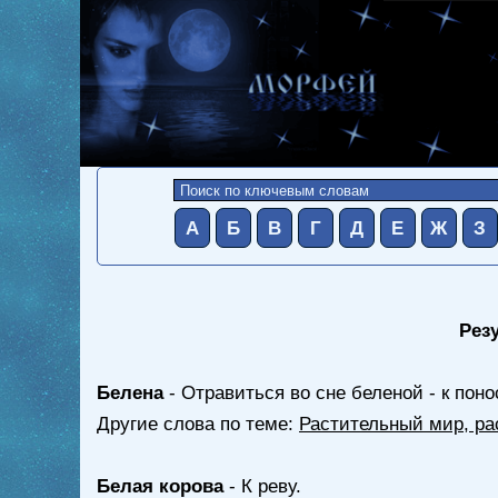
А
Б
В
Г
Д
Е
Ж
З
Рез
Белена
- Отравиться во сне беленой - к пон
Другие слова по теме:
Растительный мир, ра
Белая корова
- К реву.