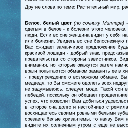
Другие слова по теме:
Растительный мир, ра
Белое, белый цвет
(по соннику Миллера)
-
одетым в белое - к болезни этого человека
люди. Если во сне женщина видит у себя на
или болезни. Увидеть во сне белоснежную 
Вас ожидает заманчивое предложение будь
красивой лошади - добрый знак, предсказы
предательства со стороны завистников. Ви
внимания, но которые окажутся затем намно
враги попытаются обманом заманить ее в хи
- предупреждение о возможном обмане. Вы 
медведя, то Вы сможете одолеть всех недруго
не задумываясь, следует моде. Такой сон 
лебедей, поскольку он обещает процветание
успех, что позволит Вам добиться удовольс
в которое она долго и настойчиво стремила
восхищаетесь своими ровными белыми зубами
срезаете белые хризантемы, то наяву Вам 
видите их солнечным утром с еще не высо