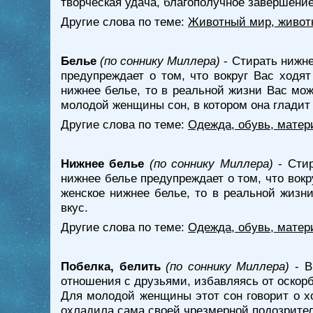
творческая удача, благополучное завершение
Другие слова по теме:
Животный мир, живот
Белье
(по соннику Миллера)
- Стирать нижне
предупреждает о том, что вокруг Вас ходя
нижнее белье, то в реальной жизни Вас мож
молодой женщины сон, в котором она гладит 
Другие слова по теме:
Одежда, обувь, матер
Нижнее белье
(по соннику Миллера)
- Стир
нижнее белье предупреждает о том, что вок
женское нижнее белье, то в реальной жизн
вкус.
Другие слова по теме:
Одежда, обувь, матер
Побелка, белить
(по соннику Миллера)
- В
отношения с друзьями, избавляясь от оскор
Для молодой женщины этот сон говорит о хо
охладила сама своей чрезмерной подозрите