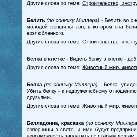
Другие слова по теме:
Строительство, инстр
Белить
(по соннику Миллера)
- Белить во сн
молодой женщины сон, в котором она белит
возлюбленного.
Другие слова по теме:
Строительство, инстр
Белка в клетке
- Видеть белку в клетке - до
Другие слова по теме:
Животный мир, живот
Белка
(по соннику Миллера)
- Белка, увиде
Убить белку - к недружелюбному отношению 
друзьями.
Другие слова по теме:
Животный мир, живот
Белладонна, красавка
(по соннику Миллера
соперницы в свете, и ими будут предприни
невозможность заплатить по старым долгам.