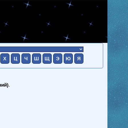
Х
Ц
Ч
Ш
Щ
Э
Ю
Я
ний)
.