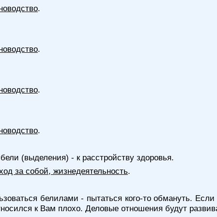
новодство
.
новодство
.
новодство
.
новодство
.
бели (выделения) - к расстройству здоровья.
уход за собой, жизнедеятельность
.
ьзоваться белилами - пытаться кого-то обмануть. Если
тносился к Вам плохо. Деловые отношения будут развив