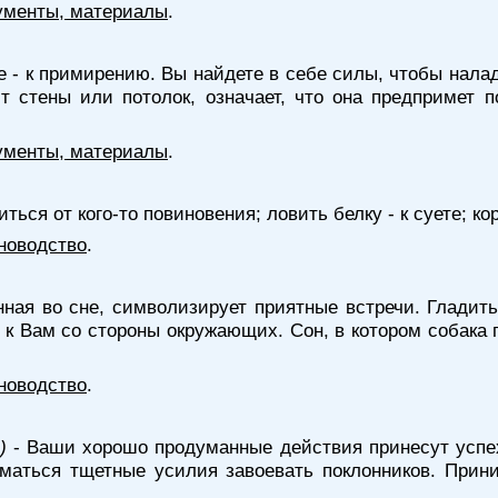
ументы, материалы
.
е - к примирению. Вы найдете в себе силы, чтобы нала
 стены или потолок, означает, что она предпримет 
ументы, материалы
.
биться от кого-то повиновения; ловить белку - к суете; ко
новодство
.
нная во сне, символизирует приятные встречи. Гладит
к Вам со стороны окружающих. Сон, в котором собака 
новодство
.
)
- Ваши хорошо продуманные действия принесут успех
маться тщетные усилия завоевать поклонников. Прин