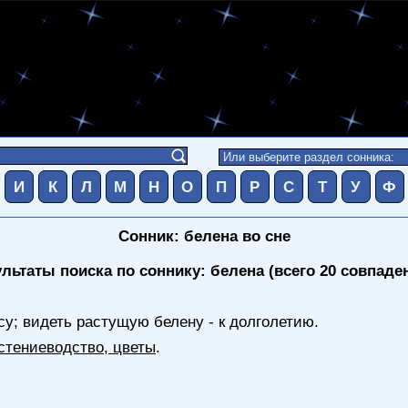
И
К
Л
М
Н
О
П
Р
С
Т
У
Ф
Сонник: белена во сне
ультаты поиска по соннику: белена (всего 20 совпаде
осу; видеть растущую белену - к долголетию.
стениеводство, цветы
.