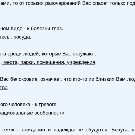
ми, то от горьких разочарований Вас спасет только по
ном виде - к болезни глаз.
тесы, посуда
.
та среди людей, которые Вас окружают.
я, места, парки, помещения, учреждения
.
 Вас белокровие, означает, что кто-то из близких Вам л
тва
.
ого человека - к тревоге.
национальные особенности
.
 сетях - ожидания и надежды не сбудутся. Белуга, в