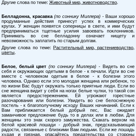
Другие слова по теме:
Животный мир, животноводство
.
Белладонна, красавка
(по соннику Миллера)
- Ваши хорошо
продуманные действия принесут успех в коммерческих
кругах. У женщин появятся соперницы в свете, и ими будут
предприниматься тщетные усилия завоевать поклонников.
Принимать во сне белладонну означает нищету и
невозможность заплатить по старым долгам.
Другие слова по теме:
Растительный мир, растениеводство,
цветы
.
Белое, белый цвет
(по соннику Миллера)
- Видеть во сне
себя и окружающих одетыми в белое - к печали. Идти во сне
вместе с человеком одетым в белое - к болезни этого
человека. Однако если это молодая женщина или ребенок, то
по жизни Вас будут окружать только приятные люди. Если во
сне женщина видит у себя на ногах белые чулки, то такой сон
является предостережением. Ей угрожают горестные
разочарования или болезни. Увидеть во сне белоснежную
постель - к благополучному исходу Ваших начинаний. Если к
Вам приближается белый добрый пес, Вас ожидает
заманчивое предложение будь то в делах или в любви. Для
женщины это знак скорого замужества. Скакать верхом на
белой красивой лошади - добрый знак, предсказывающий
радости, связанные с близкими Вам людьми. Если же лошадь
худая и грязная, опасайтесь предательства со стороны