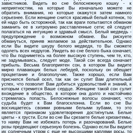
завистников. Видеть во сне белоснежную кошку - к
неприятностям, на которые Вы изначально можете не
обратить внимания, но которые окажутся затем намного
серьезнее. Если женщине снится красивый белый котенок, то
ей надо быть осторожной, так как враги попытаются обманом
заманить ее в хитроумно расставленные сети; ей следует
полагаться на интуицию и здравый смысл. Белый медведь -
предупреждение о возможном обмане. Вы рискуете
обмануться, приняв желаемое за действительное. Однако
если Вы видите шкуру белого медведя, то Вы сможете
одолеть всех недругов. Увидеть во сне белого быка означает,
что Вы подниметесь на более высокую ступень, чем те, кто,
не задумываясь, следует моде. Такой сон всегда означает
прибыль. Весьма благоприятен сон, в котором Вы видите
мирно плавающих белых лебедей, поскольку он обещает
процветание и благополучие. Также хорошо, если Вам
приснился белый осел, так как он сулит Вам длительный
успех, что позволит Вам добиться удовольствий и знаний, к
которым стремится Ваше сердце. Женщине такой сон сулит
вхождение в общество, в которое она долго и настойчиво
стремилась попасть. Белоснежные волосы означают, что
судьба будет к Вам благосклонна. Если во сне Вы
восхищаетесь своими ровными белыми зубами, то это
является признаком удовлетворения достигнутым. Белые
цветы - к грусти. Если во сне Вы срезаете белые хризантемы,
то наяву Вам не избежать потерь и разочарований. Белые
розы предвещают серьезную болезнь. Однако если Вы видите
их солнечным утром с еще не высохшими каплями росы, то