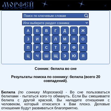
А
Б
В
Г
Д
Е
Ж
З
И
К
Л
М
Н
О
П
Р
С
Т
У
Ф
Х
Ц
Ч
Ш
Щ
Э
Ю
Я
Сонник: белила во сне
Результаты поиска по соннику: белила (всего 20
совпадений)
.
Белила
(по соннику Морозовой)
- Во сне пользоваться
белилами - пытаться кого-то обмануть. Если Вы смешиваете
белила с другой краской, Вы наладите отношения с
человеком, который относился к Вам плохо. Деловые
отношения будут развиваться благоприятно.