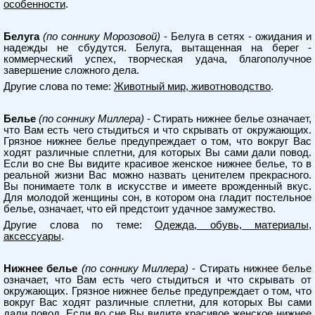
особенности
.
Белуга
(по соннику Морозовой)
- Белуга в сетях - ожидания и
надежды не сбудутся. Белуга, вытащенная на берег -
коммерческий успех, творческая удача, благополучное
завершение сложного дела.
Другие слова по теме:
Животный мир, животноводство
.
Белье
(по соннику Миллера)
- Стирать нижнее белье означает,
что Вам есть чего стыдиться и что скрывать от окружающих.
Грязное нижнее белье предупреждает о том, что вокруг Вас
ходят различные сплетни, для которых Вы сами дали повод.
Если во сне Вы видите красивое женское нижнее белье, то в
реальной жизни Вас можно назвать ценителем прекрасного.
Вы понимаете толк в искусстве и имеете врожденный вкус.
Для молодой женщины сон, в котором она гладит постельное
белье, означает, что ей предстоит удачное замужество.
Другие слова по теме:
Одежда, обувь, материалы,
аксессуары
.
Нижнее белье
(по соннику Миллера)
- Стирать нижнее белье
означает, что Вам есть чего стыдиться и что скрывать от
окружающих. Грязное нижнее белье предупреждает о том, что
вокруг Вас ходят различные сплетни, для которых Вы сами
дали повод. Если во сне Вы видите красивое женское нижнее