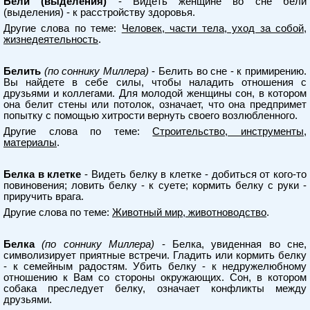
Бели (выделения)
- Видеть женщине во сне бели
(выделения) - к расстройству здоровья.
Другие слова по теме:
Человек, части тела, уход за собой,
жизнедеятельность
.
Белить
(по соннику Миллера)
- Белить во сне - к примирению.
Вы найдете в себе силы, чтобы наладить отношения с
друзьями и коллегами. Для молодой женщины сон, в котором
она белит стены или потолок, означает, что она предпримет
попытку с помощью хитрости вернуть своего возлюбленного.
Другие слова по теме:
Строительство, инструменты,
материалы
.
Белка в клетке
- Видеть белку в клетке - добиться от кого-то
повиновения; ловить белку - к суете; кормить белку с руки -
приручить врага.
Другие слова по теме:
Животный мир, животноводство
.
Белка
(по соннику Миллера)
- Белка, увиденная во сне,
символизирует приятные встречи. Гладить или кормить белку
- к семейным радостям. Убить белку - к недружелюбному
отношению к Вам со стороны окружающих. Сон, в котором
собака преследует белку, означает конфликты между
друзьями.