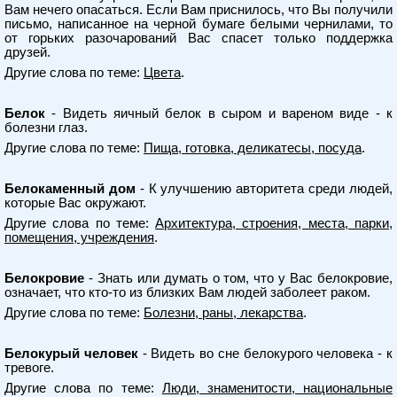
Вам нечего опасаться. Если Вам приснилось, что Вы получили
письмо, написанное на черной бумаге белыми чернилами, то
от горьких разочарований Вас спасет только поддержка
друзей.
Другие слова по теме:
Цвета
.
Белок
- Видеть яичный белок в сыром и вареном виде - к
болезни глаз.
Другие слова по теме:
Пища, готовка, деликатесы, посуда
.
Белокаменный дом
- К улучшению авторитета среди людей,
которые Вас окружают.
Другие слова по теме:
Архитектура, строения, места, парки,
помещения, учреждения
.
Белокровие
- Знать или думать о том, что у Вас белокровие,
означает, что кто-то из близких Вам людей заболеет раком.
Другие слова по теме:
Болезни, раны, лекарства
.
Белокурый человек
- Видеть во сне белокурого человека - к
тревоге.
Другие слова по теме:
Люди, знаменитости, национальные