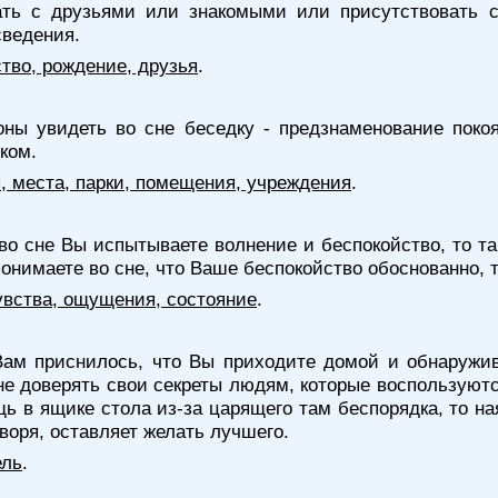
ть с друзьями или знакомыми или присутствовать 
сведения.
тво, рождение, друзья
.
ны увидеть во сне беседку - предзнаменование покоя
ком.
я, места, парки, помещения, учреждения
.
во сне Вы испытываете волнение и беспокойство, то та
онимаете во сне, что Ваше беспокойство обоснованно, 
увства, ощущения, состояние
.
ам приснилось, что Вы приходите домой и обнаружива
е доверять свои секреты людям, которые воспользуют
ь в ящике стола из-за царящего там беспорядка, то н
оворя, оставляет желать лучшего.
ель
.