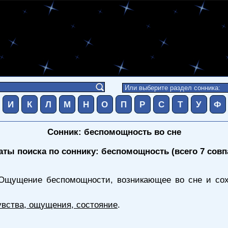
И
К
Л
М
Н
О
П
Р
С
Т
У
Ф
Сонник: беспомощность во сне
аты поиска по соннику: беспомощность (всего 7 совп
Ощущение беспомощности, возникающее во сне и сохр
увства, ощущения, состояние
.