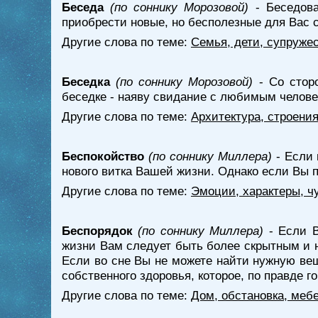
Беседа
(по соннику Морозовой)
- Беседова
приобрести новые, но бесполезные для Вас 
Другие слова по теме:
Семья, дети, супружес
Беседка
(по соннику Морозовой)
- Со сторо
беседке - наяву свидание с любимым челове
Другие слова по теме:
Архитектура, строени
Беспокойство
(по соннику Миллера)
- Если 
нового витка Вашей жизни. Однако если Вы п
Другие слова по теме:
Эмоции, характеры, ч
Беспорядок
(по соннику Миллера)
- Если В
жизни Вам следует быть более скрытным и н
Если во сне Вы не можете найти нужную вещ
собственного здоровья, которое, по правде г
Другие слова по теме:
Дом, обстановка, меб