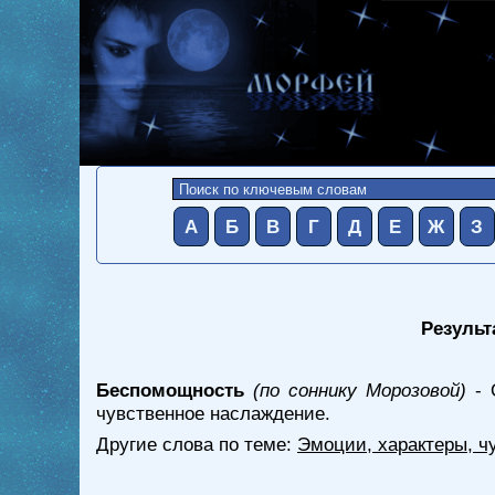
А
Б
В
Г
Д
Е
Ж
З
Результ
Беспомощность
(по соннику Морозовой)
- 
чувственное наслаждение.
Другие слова по теме:
Эмоции, характеры, ч