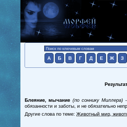
А
Б
В
Г
Д
Е
Ж
З
Результа
Блеяние, мычание
(по соннику Миллера)
-
обязанности и заботы, и не обязательно неп
Другие слова по теме:
Животный мир, живот