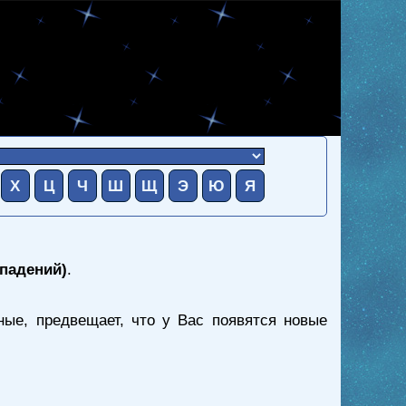
Х
Ц
Ч
Ш
Щ
Э
Ю
Я
впадений)
.
ые, предвещает, что у Вас появятся новые