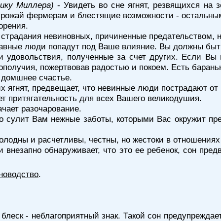
нику Миллера)
- Увидеть во сне ягнят, резвящихся на 
урожай фермерам и блестящие возможности - остальны
орения.
т страдания невиновных, причиненные предательством,
нравные люди попадут под Ваше влияние. Вы должны быт
и удовольствия, полученные за счет других. Если Вы 
гополучия, пожертвовав радостью и покоем. Есть барань
 домшнее счастье.
х ягнят, предвещает, что невинные люди пострадают от
ет притягательность для всех Вашего великодушия.
ачает разочарование.
это сулит Вам нежные заботы, которыми Вас окружит п
 холодны и расчетливы, честны, но жестоки в отношениях
 внезапно обнаруживает, что это ее ребенок, сон пред
новодство
.
 блеск - неблагоприятный знак. Такой сон предупрежда