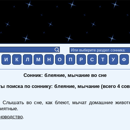
И
К
Л
М
Н
О
П
Р
С
Т
У
Ф
Сонник: блеяние, мычание во сне
ты поиска по соннику: блеяние, мычание (всего 4 со
 Слышать во сне, как блеют, мычат домашние животн
риятные.
новодство
.