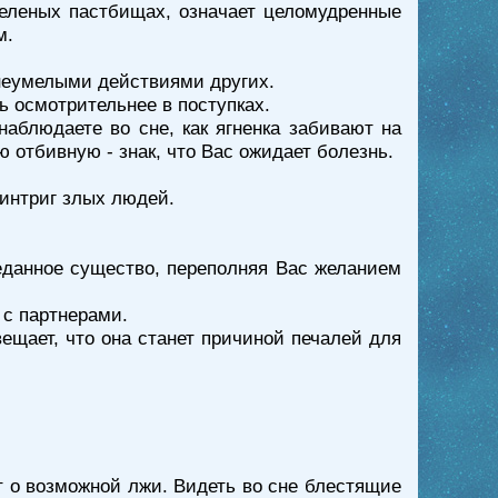
зеленых пастбищах, означает целомудренные
м.
 неумелыми действиями других.
ь осмотрительнее в поступках.
наблюдаете во сне, как ягненка забивают на
ю отбивную - знак, что Вас ожидает болезнь.
 интриг злых людей.
реданное существо, переполняя Вас желанием
 с партнерами.
вещает, что она станет причиной печалей для
ет о возможной лжи. Видеть во сне блестящие