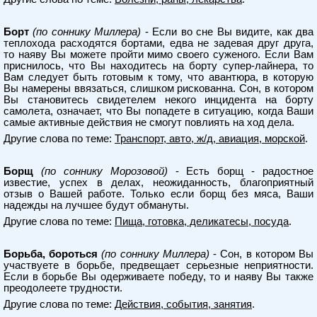
Борт
(по соннику Миллера)
- Если во сне Вы видите, как два
теплохода расходятся бортами, едва не задевая друг друга,
то наяву Вы можете пройти мимо своего суженого. Если Вам
приснилось, что Вы находитесь на борту супер-лайнера, то
Вам следует быть готовым к тому, что авантюра, в которую
Вы намерены ввязаться, слишком рискованна. Сон, в котором
Вы становитесь свидетелем некого инцидента на борту
самолета, означает, что Вы попадете в ситуацию, когда Ваши
самые активные действия не смогут повлиять на ход дела.
Другие слова по теме:
Транспорт, авто, ж/д, авиация, морской
.
Борщ
(по соннику Морозовой)
- Есть борщ - радостное
известие, успех в делах, неожиданность, благоприятный
отзыв о Вашей работе. Только если борщ без мяса, Ваши
надежды на лучшее будут обмануты.
Другие слова по теме:
Пища, готовка, деликатесы, посуда
.
Борьба, бороться
(по соннику Миллера)
- Сон, в котором Вы
участвуете в борьбе, предвещает серьезные неприятности.
Если в борьбе Вы одерживаете победу, то и наяву Вы также
преодолеете трудности.
Другие слова по теме:
Действия, события, занятия
.