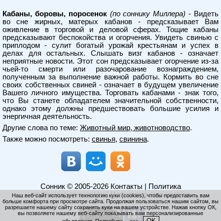
Кабаны, боровы, поросенок
(по соннику Миллера)
- Видеть
во сне жирных, матерых кабанов - предсказывает Вам
оживление в торговой и деловой сферах. Тощие кабаны
предсказывают беспокойства и огорчения. Увидеть свинью с
приплодом - сулит богатый урожай крестьянам и успех в
делах для остальных. Слышать визг кабанов - означает
неприятные новости. Этот сон предсказывает огорчение из-за
чьей-то смерти или разочарование вознаграждением,
полученным за выполнение важной работы. Кормить во сне
своих собственных свиней - означает в будущем увеличение
Вашего личного имущества. Торговать кабанами - знак того,
что Вы станете обладателем значительной собственности,
однако этому должны предшествовать большие усилия и
энергичная деятельность.
Другие слова по теме:
Животный мир, животноводство
.
Также можно посмотреть:
свинья
,
свинина
.
Сонник
© 2005-2026
Контакты
|
Политика
конфиденциальности
|
Использование cookies
Наш веб-сайт использует технологию куки (cookies), чтобы предоставить вам
больше комфорта при просмотре сайта. Продолжая пользоваться нашим сайтом, вы
разрешаете нашему сайту сохранять куки на вашем устройстве. Нажав кнопку ОК,
вы позволяете нашему веб-сайту показывать вам персонализированные
OK