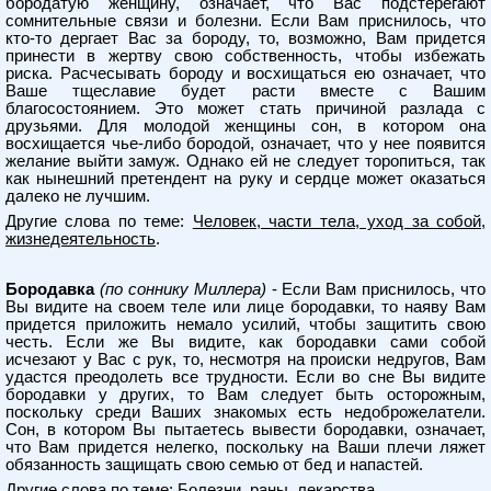
бородатую женщину, означает, что Вас подстерегают
сомнительные связи и болезни. Если Вам приснилось, что
кто-то дергает Вас за бороду, то, возможно, Вам придется
принести в жертву свою собственность, чтобы избежать
риска. Расчесывать бороду и восхищаться ею означает, что
Ваше тщеславие будет расти вместе с Вашим
благосостоянием. Это может стать причиной разлада с
друзьями. Для молодой женщины сон, в котором она
восхищается чье-либо бородой, означает, что у нее появится
желание выйти замуж. Однако ей не следует торопиться, так
как нынешний претендент на руку и сердце может оказаться
далеко не лучшим.
Другие слова по теме:
Человек, части тела, уход за собой,
жизнедеятельность
.
Бородавка
(по соннику Миллера)
- Если Вам приснилось, что
Вы видите на своем теле или лице бородавки, то наяву Вам
придется приложить немало усилий, чтобы защитить свою
честь. Если же Вы видите, как бородавки сами собой
исчезают у Вас с рук, то, несмотря на происки недругов, Вам
удастся преодолеть все трудности. Если во сне Вы видите
бородавки у других, то Вам следует быть осторожным,
поскольку среди Ваших знакомых есть недоброжелатели.
Сон, в котором Вы пытаетесь вывести бородавки, означает,
что Вам придется нелегко, поскольку на Ваши плечи ляжет
обязанность защищать свою семью от бед и напастей.
Другие слова по теме:
Болезни, раны, лекарства
.