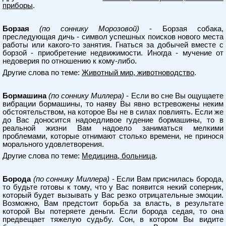
приборы
.
Борзая
(по соннику Морозовой)
- Борзая собака,
преследующая дичь - символ успешных поисков нового места
работы или какого-то занятия. Гнаться за добычей вместе с
борзой - приобретение недвижимости. Иногда - мучение от
недоверия по отношению к кому-либо.
Другие слова по теме:
Животный мир, животноводство
.
Бормашина
(по соннику Миллера)
- Если во сне Вы ощущаете
вибрации бормашины, то наяву Вы явно встревожены неким
обстоятельством, на которое Вы не в силах повлиять. Если же
до Вас доносится надоедливое гудение бормашины, то в
реальной жизни Вам надоело заниматься мелкими
проблемами, которые отнимают столько времени, не принося
морального удовлетворения.
Другие слова по теме:
Медицина, больница
.
Борода
(по соннику Миллера)
- Если Вам приснилась борода,
то будьте готовы к тому, что у Вас появится некий соперник,
который будет вызывать у Вас резко отрицательные эмоции.
Возможно, Вам предстоит борьба за власть, в результате
которой Вы потеряете деньги. Если борода седая, то она
предвещает тяжелую судьбу. Сон, в котором Вы видите