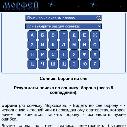
А
Б
В
Г
Д
Е
Ж
З
И
К
Л
М
Н
О
П
Р
С
Т
У
Ф
Х
Ц
Ч
Ш
Щ
Э
Ю
Я
Сонник: борона во сне
Результаты поиска по соннику: борона (всего 9
совпадений)
.
Борона
(по соннику Морозовой)
- Видеть во сне борону - к
исполнению желаний или к неожиданному сватовству, которое
ничем не кончится. Таскать борону - исправлять чужие
ошибки.
Другие слова по теме:
Техника, электроника, бытовые