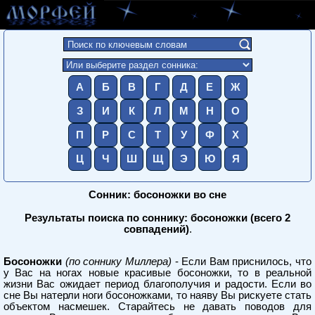
А
Б
В
Г
Д
Е
Ж
З
И
К
Л
М
Н
О
П
Р
С
Т
У
Ф
Х
Ц
Ч
Ш
Щ
Э
Ю
Я
Сонник: босоножки во сне
Результаты поиска по соннику: босоножки (всего 2
совпадений)
.
Босоножки
(по соннику Миллера)
- Если Вам приснилось, что
у Вас на ногах новые красивые босоножки, то в реальной
жизни Вас ожидает период благополучия и радости. Если во
сне Вы натерли ноги босоножками, то наяву Вы рискуете стать
объектом насмешек. Старайтесь не давать поводов для