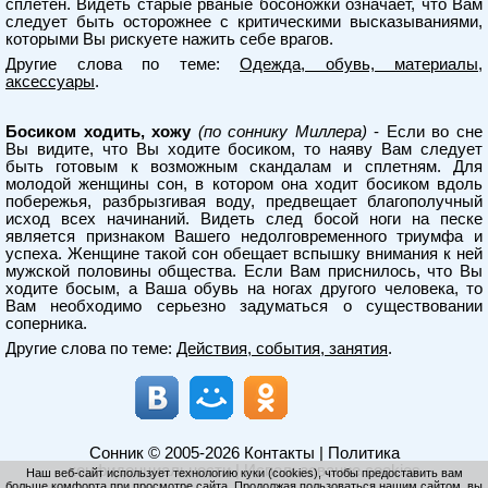
сплетен. Видеть старые рваные босоножки означает, что Вам
следует быть осторожнее с критическими высказываниями,
которыми Вы рискуете нажить себе врагов.
Другие слова по теме:
Одежда, обувь, материалы,
аксессуары
.
Босиком ходить, хожу
(по соннику Миллера)
- Если во сне
Вы видите, что Вы ходите босиком, то наяву Вам следует
быть готовым к возможным скандалам и сплетням. Для
молодой женщины сон, в котором она ходит босиком вдоль
побережья, разбрызгивая воду, предвещает благополучный
исход всех начинаний. Видеть след босой ноги на песке
является признаком Вашего недолговременного триумфа и
успеха. Женщине такой сон обещает вспышку внимания к ней
мужской половины общества. Если Вам приснилось, что Вы
ходите босым, а Ваша обувь на ногах другого человека, то
Вам необходимо серьезно задуматься о существовании
соперника.
Другие слова по теме:
Действия, события, занятия
.
Сонник
© 2005-2026
Контакты
|
Политика
конфиденциальности
|
Использование cookies
Наш веб-сайт использует технологию куки (cookies), чтобы предоставить вам
больше комфорта при просмотре сайта. Продолжая пользоваться нашим сайтом, вы