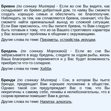
Бревно
(по соннику Миллера)
- Если во сне Вы видите, как
складывают из бревен добротный дом, то наяву Вы сможете
создать хорошую семью и обеспечить ее благополучие.
Наблюдать за тем, как сплавляются бревна, означает, что Вы
сможете найти оригинальный выход из сложной ситуации.
Если Вам приснилось, что Вы пилите бревна, то Вам следует
быть готовым к тому, что из-за Вашего строптивого характера
у Вас возникнут проблемы в общении с окружающими.
Другие слова по теме:
Предметы, устройства, игрушки
.
Бредень
(по соннику Морозовой)
- Если во сне Вы
забрасываете в воду бредень, следите за ходом рыбы, жизнь
Ваша благоприятно переменится и у Вас будет возможность
приобрести что-то солидное.
Другие слова по теме:
Хобби
.
Бренди
(по соннику Миллера)
- Сон, в котором Вы пьете
бренди, предвещает Вам хорошее положение в обществе.
Однако такой сон предупреждает Вас о том, что Вы
некритичны к самому себе, ленивы и нелюбознательны, что в
скором времени помешает Вам в делах.
Другие слова по теме:
Напитки, алкоголь
.