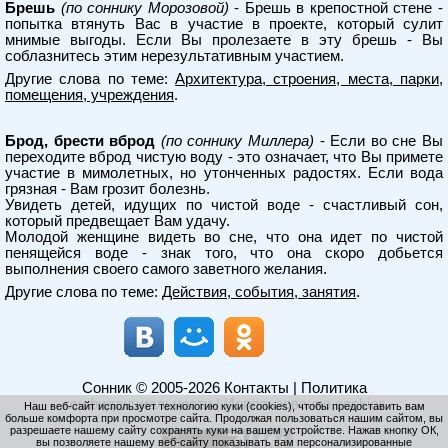
Брешь
(по соннику Морозовой)
- Брешь в крепостной стене -
попытка втянуть Вас в участие в проекте, который сулит
мнимые выгоды. Если Вы пролезаете в эту брешь - Вы
соблазнитесь этим нерезультативным участием.
Другие слова по теме:
Архитектура, строения, места, парки,
помещения, учреждения
.
Брод, брести вброд
(по соннику Миллера)
- Если во сне Вы
переходите вброд чистую воду - это означает, что Вы примете
участие в мимолетных, но утонченных радостях. Если вода
грязная - Вам грозит болезнь.
Увидеть детей, идущих по чистой воде - счастливый сон,
который предвещает Вам удачу.
Молодой женщине видеть во сне, что она идет по чистой
пенящейся воде - знак того, что она скоро добьется
выполнения своего самого заветного желания.
Другие слова по теме:
Действия, события, занятия
.
Сонник
© 2005-2026
Контакты
|
Политика
конфиденциальности
|
Использование cookies
Наш веб-сайт использует технологию куки (cookies), чтобы предоставить вам
больше комфорта при просмотре сайта. Продолжая пользоваться нашим сайтом, вы
разрешаете нашему сайту сохранять куки на вашем устройстве. Нажав кнопку ОК,
вы позволяете нашему веб-сайту показывать вам персонализированные