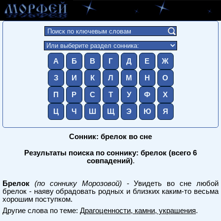
А
Б
В
Г
Д
Е
Ж
З
И
К
Л
М
Н
О
П
Р
С
Т
У
Ф
Х
Ц
Ч
Ш
Щ
Э
Ю
Я
Сонник: брелок во сне
Результаты поиска по соннику: брелок (всего 6
совпадений)
.
Брелок
(по соннику Морозовой)
- Увидеть во сне любой
брелок - наяву обрадовать родных и близких каким-то весьма
хорошим поступком.
Другие слова по теме:
Драгоценности, камни, украшения
.