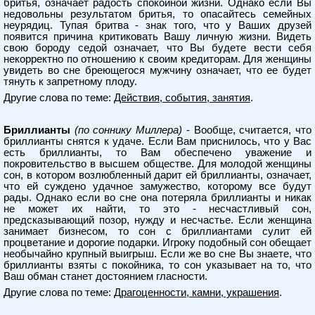
бритья, означает радость спокойной жизни. Однако если Вы
недовольны результатом бритья, то опасайтесь семейных
неурядиц. Тупая бритва - знак того, что у Ваших друзей
появится причина критиковать Вашу личную жизни. Видеть
свою бороду седой означает, что Вы будете вести себя
некорректно по отношению к своим кредиторам. Для женщины
увидеть во сне бреющегося мужчину означает, что ее будет
тянуть к запретному плоду.
Другие слова по теме:
Действия, события, занятия
.
Бриллианты
(по соннику Миллера)
- Вообще, считается, что
бриллианты снятся к удаче. Если Вам приснилось, что у Вас
есть бриллианты, то Вам обеспечено уважение и
покровительство в высшем обществе. Для молодой женщины
сон, в котором возлюбленный дарит ей бриллианты, означает,
что ей суждено удачное замужество, которому все будут
рады. Однако если во сне она потеряла бриллианты и никак
не может их найти, то это - несчастливый сон,
предсказывающий позор, нужду и несчастье. Если женщина
занимает бизнесом, то сон с бриллиантами сулит ей
процветание и дорогие подарки. Игроку подобный сон обещает
необычайно крупный выигрыш. Если же во сне Вы знаете, что
бриллианты взяты с покойника, то сон указывает на то, что
Ваш обман станет достоянием гласности.
Другие слова по теме:
Драгоценности, камни, украшения
.