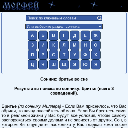
А
Б
В
Г
Д
Е
Ж
З
И
К
Л
М
Н
О
П
Р
С
Т
У
Ф
Х
Ц
Ч
Ш
Щ
Э
Ю
Я
Сонник: бритье во сне
Результаты поиска по соннику: бритье (всего 3
совпадений)
.
Бритье
(по соннику Миллера)
- Если Вам приснилось, что Вас
обрили, то наяву опасайтесь обмана. Если Вы бреетесь сами,
то в реальной жизни у Вас будут все условия, чтобы самому
распоряжаться своими делами и не зависеть от других. Сон, в
котором Вы ощущаете, насколько у Вас гладкая кожа после