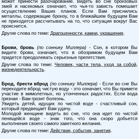
может принести разочарование. Видеть во сне бронзовых
змей и насекомых означает, что чья-то зависть помешает
осуществлению Ваших планов. Если Вам приснились
металлы, содержащие бронзу, то в ближайшем будущем Вам
не приходится рассчитывать на то, что ситуация вокруг Вас
прояснится.
Другие слова по теме:
Драгоценности, камни, украшения
.
Брови, бровь
(по соннику Миллера)
- Сон, в котором Вы
видите брови, означает, что в обозримом будущем Вам
придется преодолевать серьезные препятствия.
Другие слова по теме:
Человек, части тела, уход за собой,
жизнедеятельность
.
Брод, брести вброд
(по соннику Миллера)
- Если во сне Вы
переходите вброд чистую воду - это означает, что Вы примете
участие в мимолетных, но утонченных радостях. Если вода
грязная - Вам грозит болезнь.
Увидеть детей, идущих по чистой воде - счастливый сон,
который предвещает Вам удачу.
Молодой женщине видеть во сне, что она идет по чистой
пенящейся воде - знак того, что она скоро добьется
выполнения своего самого заветного желания.
Другие слова по теме:
Действия, события, занятия
.