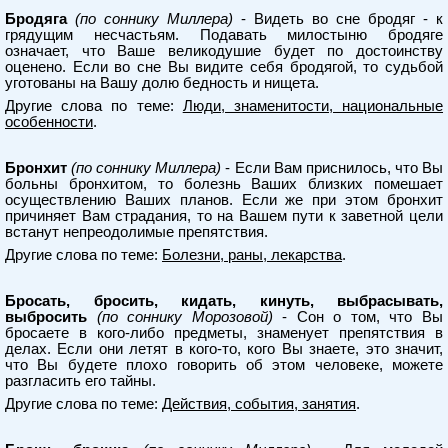
Бродяга
(по соннику Миллера)
- Видеть во сне бродяг - к
грядущим несчастьям. Подавать милостыню бродяге
означает, что Ваше великодушие будет по достоинству
оценено. Если во сне Вы видите себя бродягой, то судьбой
уготованы на Вашу долю бедность и нищета.
Другие слова по теме:
Люди, знаменитости, национальные
особенности
.
Бронхит
(по соннику Миллера)
- Если Вам приснилось, что Вы
больны бронхитом, то болезнь Ваших близких помешает
осуществлению Ваших планов. Если же при этом бронхит
причиняет Вам страдания, то на Вашем пути к заветной цели
встанут непреодолимые препятствия.
Другие слова по теме:
Болезни, раны, лекарства
.
Бросать, бросить, кидать, кинуть, выбрасывать,
выбросить
(по соннику Морозовой)
- Сон о том, что Вы
бросаете в кого-либо предметы, знаменует препятствия в
делах. Если они летят в кого-то, кого Вы знаете, это значит,
что Вы будете плохо говорить об этом человеке, можете
разгласить его тайны.
Другие слова по теме:
Действия, события, занятия
.