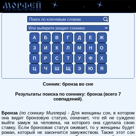
А
Б
В
Г
Д
Е
Ж
З
И
К
Л
М
Н
О
П
Р
С
Т
У
Ф
Х
Ц
Ч
Ш
Щ
Э
Ю
Я
Сонник: бронза во сне
Результаты поиска по соннику: бронза (всего 7
совпадений)
.
Бронза
(по соннику Миллера)
- Для женщины сон, в котором
она видит бронзовую статую, означает, что ей не суждено
выйти замуж за человека, на которого она сделала свою
ставку. Если бронзовая статуя оживает, то у женщины будет
роман, который не закончится замужеством. Также этот сон