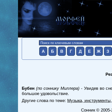
А
Б
В
Г
Д
Е
Ж
З
Ре
Бубен
(по соннику Миллера)
- Увидев во сн
большое удовольствие.
Другие слова по теме:
Музыка, инструменты,
Сонник
© 2005-