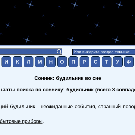
И
К
Л
М
Н
О
П
Р
С
Т
У
Ф
Сонник: будильник во сне
ьтаты поиска по соннику: будильник (всего 3 совпад
ий будильник - неожиданные события, странный поворо
, бытовые приборы
.