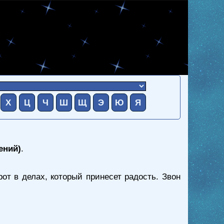
Х
Ц
Ч
Ш
Щ
Э
Ю
Я
ений)
.
т в делах, который принесет радость. Звон