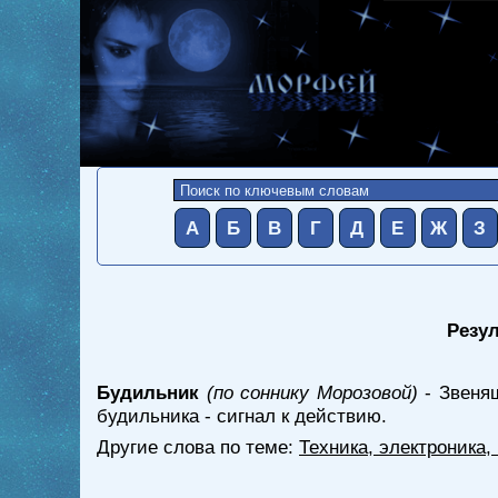
А
Б
В
Г
Д
Е
Ж
З
Резул
Будильник
(по соннику Морозовой)
- Звенящ
будильника - сигнал к действию.
Другие слова по теме:
Техника, электроника