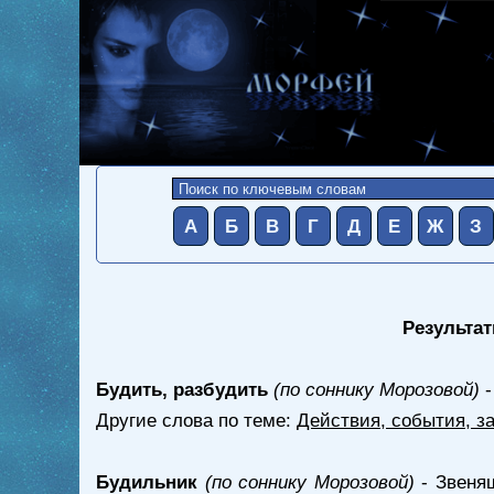
А
Б
В
Г
Д
Е
Ж
З
Результат
Будить, разбудить
(по соннику Морозовой)
-
Другие слова по теме:
Действия, события, з
Будильник
(по соннику Морозовой)
- Звенящ