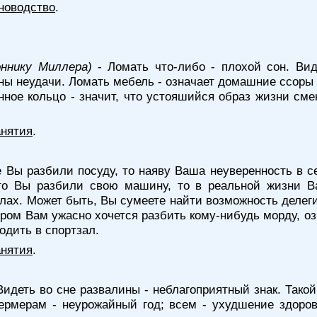
новодство
.
оннику Миллера)
- Ломать что-либо - плохой сон. Вид
ны неудачи. Ломать мебель - означает домашние ссоры 
анное кольцо - значит, что устояшийся образ жизни с
анятия
.
 Вы разбили посуду, то наяву Ваша неуверенность в с
то Вы разбили свою машину, то в реальной жизни Ва
лах. Может быть, Вы сумеете найти возможность делег
ором Вам ужасно хочется разбить кому-нибудь морду, озн
одить в спортзал.
анятия
.
Видеть во сне развалины - неблагоприятный знак. Тако
рмерам - неурожайный год; всем - ухудшение здоров