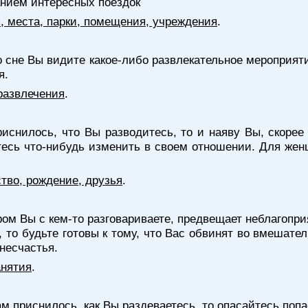
анием интересных поездок
я, места, парки, помещения, учреждения
.
о сне Вы видите какое-либо развлекательное мероприяти
я.
развлечения
.
иснилось, что Вы разводитесь, то и наяву Вы, скорее
тесь что-нибудь изменить в своем отношении. Для жен
тво, рождение, друзья
.
ором Вы с кем-то разговариваете, предвещает неблагопри
то будьте готовы к тому, что Вас обвинят во вмешател
 несчастья.
анятия
.
м приснилось, как Вы раздеваетесь, то опасайтесь поп