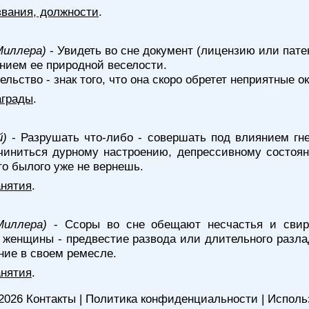
звания, должности
.
Миллера)
- Увидеть во сне документ (лицензию или патен
нием ее природной веселости.
ьство - знак того, что она скоро обретет неприятные ок
аграды
.
й)
- Разрушать что-либо - совершать под влиянием гне
чиниться дурному настроению, депрессивному состоян
то былого уже не вернешь.
анятия
.
Миллера)
- Ссоры во сне обещают несчастья и свир
 женщины - предвестие развода или длительного разла
ние в своем ремесле.
анятия
.
2026
Контакты
|
Политика конфиденциальности
|
Исполь