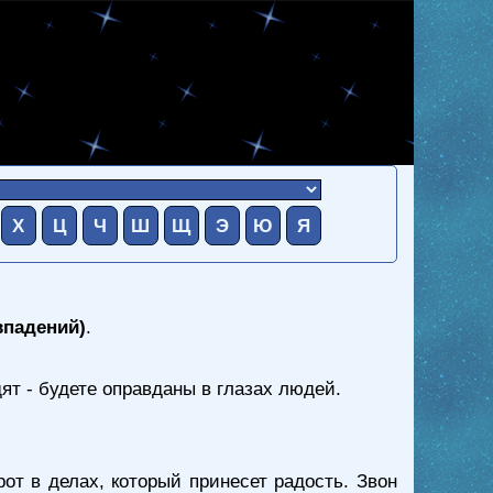
Х
Ц
Ч
Ш
Щ
Э
Ю
Я
впадений)
.
дят - будете оправданы в глазах людей.
т в делах, который принесет радость. Звон