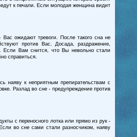
ведут к печали. Если молодая женщина видит
 Вас ожидают тревоги. После такого сна не
йствуют против Вас. Досада, раздражение,
. Если Вам снится, что Вы невольно стали
йно справиться.
есь наяву к неприятным препирательствам с
вке. Разлад во сне - предупреждение против
укты с переносного лотка или прямо из рук -
 Если во сне сами стали разносчиком, наяву