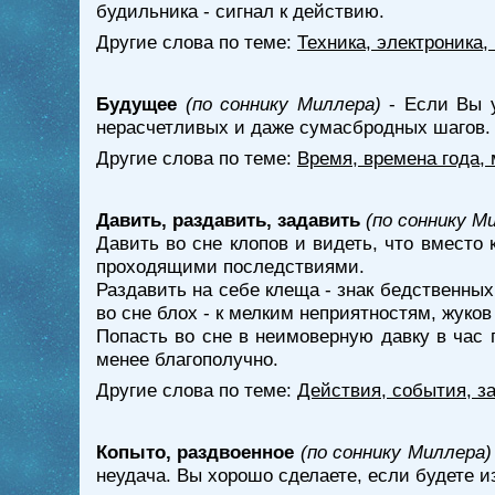
будильника - сигнал к действию.
Другие слова по теме:
Техника, электроника
Будущее
(по соннику Миллера)
- Если Вы у
нерасчетливых и даже сумасбродных шагов.
Другие слова по теме:
Время, времена года,
Давить, раздавить, задавить
(по соннику М
Давить во сне клопов и видеть, что вместо
проходящими последствиями.
Раздавить на себе клеща - знак бедственных
во сне блох - к мелким неприятностям, жуков
Попасть во сне в неимоверную давку в час 
менее благополучно.
Другие слова по теме:
Действия, события, з
Копыто, раздвоенное
(по соннику Миллера)
неудача. Вы хорошо сделаете, если будете 