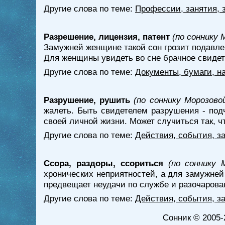
Другие слова по теме:
Профессии, занятия, 
Разрешение, лицензия, патент
(по соннику 
Замужней женщине такой сон грозит подавле
Для женщины увидеть во сне брачное свидетел
Другие слова по теме:
Документы, бумаги, н
Разрушение, рушить
(по соннику Морозово
жалеть. Быть свидетелем разрушения - под
своей личной жизни. Может случиться так, ч
Другие слова по теме:
Действия, события, з
Ссора, раздоры, ссориться
(по соннику 
хронических неприятностей, а для замужней
предвещает неудачи по службе и разочарова
Другие слова по теме:
Действия, события, з
Сонник
© 2005-