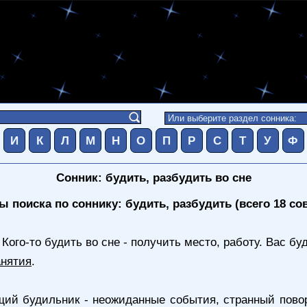
И
К
Л
М
Н
О
П
Р
С
Т
У
Ф
Сонник: будить, разбудить во сне
ы поиска по соннику: будить, разбудить (всего 18 со
 Кого-то будить во сне - получить место, работу. Вас бу
анятия
.
ий будильник - неожиданные события, странный поворо