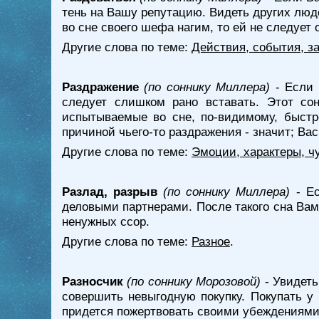
тень на Вашу репутацию. Видеть других люд
во сне своего шефа нагим, то ей не следует
Другие слова по теме:
Действия, события, з
Раздражение
(по соннику Миллера)
- Если 
следует слишком рано вставать. Этот сон
испытываемые во сне, по-видимому, быстр
причиной чьего-то раздражения - значит; Ва
Другие слова по теме:
Эмоции, характеры, ч
Разлад, разрыв
(по соннику Миллера)
- Ес
деловыми партнерами. После такого сна Вам
ненужных ссор.
Другие слова по теме:
Разное
.
Разносчик
(по соннику Морозовой)
- Увидеть
совершить невыгодную покупку. Покупать у 
придется пожертвовать своими убеждениями