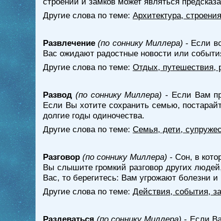
строений и замков может являться предсказ
Другие слова по теме:
Архитектура, строени
Развлечение
(по соннику Миллера)
- Если в
Вас ожидают радостные новости или событи
Другие слова по теме:
Отдых, путешествия, 
Развод
(по соннику Миллера)
- Если Вам пр
Если Вы хотите сохранить семью, постарай
долгие годы одиночества.
Другие слова по теме:
Семья, дети, супружес
Разговор
(по соннику Миллера)
- Сон, в кот
Вы слышите громкий разговор других людей, 
Вас, то берегитесь: Вам угрожают болезни и
Другие слова по теме:
Действия, события, з
Раздеваться
(по соннику Миллера)
- Если Ва