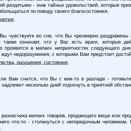
ей раздетыми - знак тайных удовольствий, которые при
 обольщаться по поводу своего благосостояния.
анятия
.
Вы чувствуете во сне, что Вы чрезмерно раздражены -
 также означает, что у Вас есть враги, которые де
о проявятся в мелких неприятностях следующего дня
с ждут недоразумения, с которыми Вам предстоит досто
увства, ощущения, состояние
.
ли Вам снится, что Вы с кем-то в разладе - готовьт
 надлежит несколько дней отдохнуть в приятной обстано
 разносчика мелких товаров, продающего вещи или прод
него что-то - столкнуться с непорядочным человеком.
.