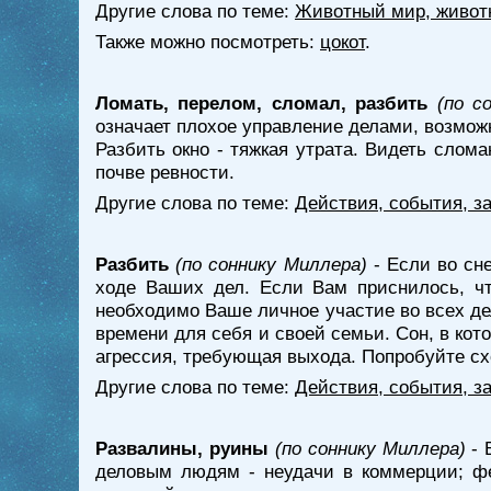
Другие слова по теме:
Животный мир, живот
Также можно посмотреть:
цокот
.
Ломать, перелом, сломал, разбить
(по с
означает плохое управление делами, возмож
Разбить окно - тяжкая утрата. Видеть слом
почве ревности.
Другие слова по теме:
Действия, события, з
Разбить
(по соннику Миллера)
- Если во сне
ходе Ваших дел. Если Вам приснилось, ч
необходимо Ваше личное участие во всех де
времени для себя и своей семьи. Сон, в кот
агрессия, требующая выхода. Попробуйте сх
Другие слова по теме:
Действия, события, з
Развалины, руины
(по соннику Миллера)
- 
деловым людям - неудачи в коммерции; фе