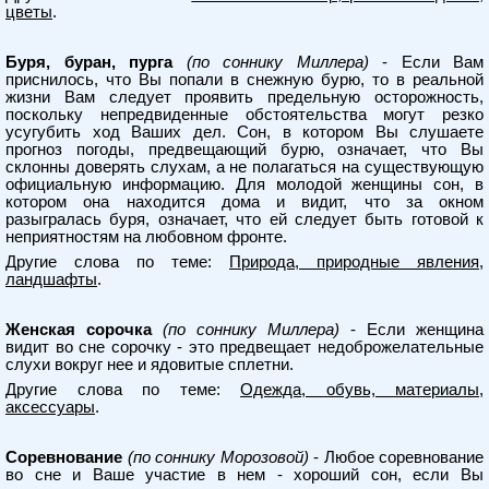
цветы
.
Буря, буран, пурга
(по соннику Миллера)
- Если Вам
приснилось, что Вы попали в снежную бурю, то в реальной
жизни Вам следует проявить предельную осторожность,
поскольку непредвиденные обстоятельства могут резко
усугубить ход Ваших дел. Сон, в котором Вы слушаете
прогноз погоды, предвещающий бурю, означает, что Вы
склонны доверять слухам, а не полагаться на существующую
официальную информацию. Для молодой женщины сон, в
котором она находится дома и видит, что за окном
разыгралась буря, означает, что ей следует быть готовой к
неприятностям на любовном фронте.
Другие слова по теме:
Природа, природные явления,
ландшафты
.
Женская сорочка
(по соннику Миллера)
- Если женщина
видит во сне сорочку - это предвещает недоброжелательные
слухи вокруг нее и ядовитые сплетни.
Другие слова по теме:
Одежда, обувь, материалы,
аксессуары
.
Соревнование
(по соннику Морозовой)
- Любое соревнование
во сне и Ваше участие в нем - хороший сон, если Вы