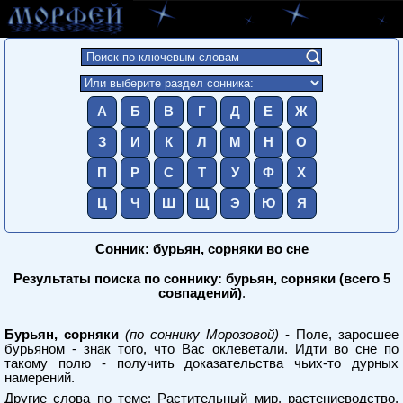
А
Б
В
Г
Д
Е
Ж
З
И
К
Л
М
Н
О
П
Р
С
Т
У
Ф
Х
Ц
Ч
Ш
Щ
Э
Ю
Я
Сонник: бурьян, сорняки во сне
Результаты поиска по соннику: бурьян, сорняки (всего 5
совпадений)
.
Бурьян, сорняки
(по соннику Морозовой)
- Поле, заросшее
бурьяном - знак того, что Вас оклеветали. Идти во сне по
такому полю - получить доказательства чьих-то дурных
намерений.
Другие слова по теме:
Растительный мир, растениеводство,