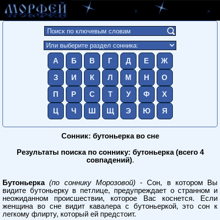
А
Б
В
Г
Д
Е
Ж
З
И
К
Л
М
Н
О
П
Р
С
Т
У
Ф
Х
Ц
Ч
Ш
Щ
Э
Ю
Я
Сонник: бутоньерка во сне
Результаты поиска по соннику: бутоньерка (всего 4
совпадений)
.
Бутоньерка
(по соннику Морозовой)
- Сон, в котором Вы
видите бутоньерку в петлице, предупреждает о странном и
неожиданном происшествии, которое Вас коснется. Если
женщина во сне видит кавалера с бутоньеркой, это сон к
легкому флирту, который ей предстоит.