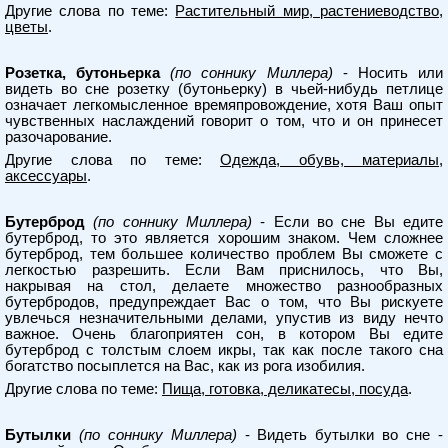
Другие слова по теме:
Растительный мир, растениеводство,
цветы
.
Розетка, бутоньерка
(по соннику Миллера)
- Носить или
видеть во сне розетку (бутоньерку) в чьей-нибудь петлице
означает легкомысленное времяпровождение, хотя Ваш опыт
чувственных наслаждений говорит о том, что и он принесет
разочарование.
Другие слова по теме:
Одежда, обувь, материалы,
аксессуары
.
Бутерброд
(по соннику Миллера)
- Если во сне Вы едите
бутерброд, то это является хорошим знаком. Чем сложнее
бутерброд, тем большее количество проблем Вы сможете с
легкостью разрешить. Если Вам приснилось, что Вы,
накрывая на стол, делаете множество разнообразных
бутербродов, предупреждает Вас о том, что Вы рискуете
увлечься незначительными делами, упустив из виду нечто
важное. Очень благоприятен сон, в котором Вы едите
бутерброд с толстым слоем икры, так как после такого сна
богатство посыплется на Вас, как из рога изобилия.
Другие слова по теме:
Пища, готовка, деликатесы, посуда
.
Бутылки
(по соннику Миллера)
- Видеть бутылки во сне -