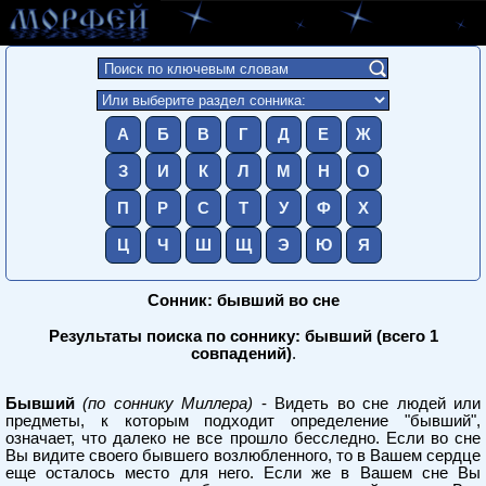
А
Б
В
Г
Д
Е
Ж
З
И
К
Л
М
Н
О
П
Р
С
Т
У
Ф
Х
Ц
Ч
Ш
Щ
Э
Ю
Я
Сонник: бывший во сне
Результаты поиска по соннику: бывший (всего 1
совпадений)
.
Бывший
(по соннику Миллера)
- Видеть во сне людей или
предметы, к которым подходит определение "бывший",
означает, что далеко не все прошло бесследно. Если во сне
Вы видите своего бывшего возлюбленного, то в Вашем сердце
еще осталось место для него. Если же в Вашем сне Вы