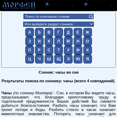
А
Б
В
Г
Д
Е
Ж
З
И
К
Л
М
Н
О
П
Р
С
Т
У
Ф
Х
Ц
Ч
Ш
Щ
Э
Ю
Я
Сонник: часы во сне
Результаты поиска по соннику: часы (всего 4 совпадений)
.
Часы
(по соннику Миллера)
- Сон, в котором Вы видите часы,
предсказывает, что благодаря кропотливому труду и
тщательной продуманности Ваших действий Вы сможете
добиться благосостояния. Разбить часы означает, что Вам
грозят потери и беды. Разбить стекло в часах означает
мимолетные знакомства. Потерять часы означает для