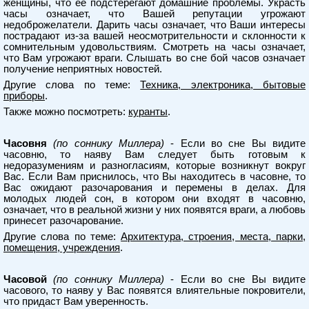
женщины, что ее подстерегают домашние проблемы. Украсть
часы означает, что Вашей репутации угрожают
недоброжелатели. Дарить часы означает, что Ваши интересы
пострадают из-за вашей неосмотрительности и склонности к
сомнительным удовольствиям. Смотреть на часы означает,
что Вам угрожают враги. Слышать во сне бой часов означает
получение неприятных новостей.
Другие слова по теме:
Техника, электроника, бытовые
приборы
.
Также можно посмотреть:
куранты
.
Часовня
(по соннику Миллера)
- Если во сне Вы видите
часовню, то наяву Вам следует быть готовым к
недоразумениям и разногласиям, которые возникнут вокруг
Вас. Если Вам приснилось, что Вы находитесь в часовне, то
Вас ожидают разочарования и перемены в делах. Для
молодых людей сон, в котором они входят в часовню,
означает, что в реальной жизни у них появятся враги, а любовь
принесет разочарование.
Другие слова по теме:
Архитектура, строения, места, парки,
помещения, учреждения
.
Часовой
(по соннику Миллера)
- Если во сне Вы видите
часового, то наяву у Вас появятся влиятельные покровители,
что придаст Вам уверенность.