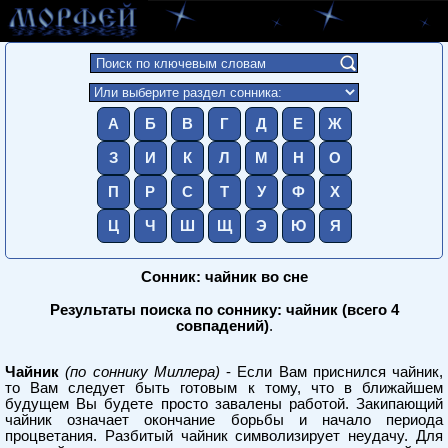
А
Б
В
Г
Д
Е
Ж
З
И
К
Л
М
Н
О
П
Р
С
Т
У
Ф
Х
Ц
Ч
Ш
Щ
Э
Ю
Я
Сонник: чайник во сне
Результаты поиска по соннику: чайник (всего 4
совпадений)
.
Чайник
(по соннику Миллера)
- Если Вам приснился чайник,
то Вам следует быть готовым к тому, что в ближайшем
будущем Вы будете просто завалены работой. Закипающий
чайник означает окончание борьбы и начало периода
процветания. Разбитый чайник символизирует неудачу. Для