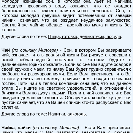
молодой женщины сон, в котором она льет из чайника
холодную прозрачную воду, означает, что ее ожидает
благосклонность некоего влиятельного человека. Сон, в
котором молодая девушка видит потемневший от заварки
чайник, означает, что ее ожидает неудачное замужество.
Светлый же чайник обещает достойного мужа и жизнь без
хлопот.
Другие слова по теме:
Пища, готовка, деликатесы, посуда
.
Чай
(по соннику Миллера)
- Сон, в котором Вы завариваете
чай, означает, что в реальной жизни Вы рискуете совершить
некий неблаговидный поступок, о котором будете в
дальнейшем горько сожалеть. Если во сне Вы видите осадок в
своей кружке с чаем, то наяву Вам будет трудно справиться с
любовными разочарованиями. Если Вам приснилось, что Вы
хотите утолить свою жажду горячим чаем, то ждите незваных
гостей. Пить чай в теплой компании означает, что на данном
этапе Вы ищите не светских удовольствий, а отношений с
близкими Вам по духу людьми. Пролить чай означает, что Вас
ожидают домашние хлопоты. Обнаружить коробочку для чая
пустой означает, что за Вашей спиной кто-то распускает о Вас
сплетни.
Другие слова по теме:
Напитки, алкоголь
.
Чайка, чайки
(по соннику Миллера)
- Если Вам приснились
чайки, то наяву у Вас завяжутся знакомства с людьми,