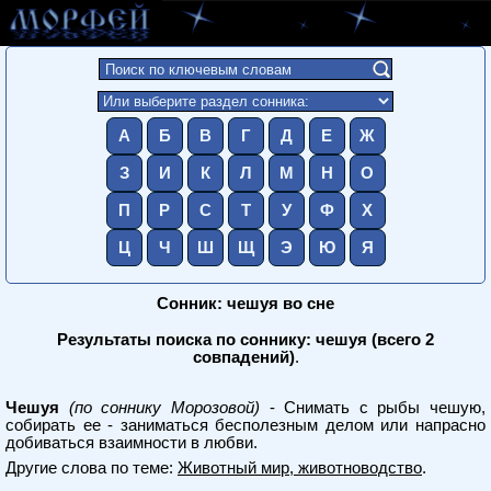
А
Б
В
Г
Д
Е
Ж
З
И
К
Л
М
Н
О
П
Р
С
Т
У
Ф
Х
Ц
Ч
Ш
Щ
Э
Ю
Я
Сонник: чешуя во сне
Результаты поиска по соннику: чешуя (всего 2
совпадений)
.
Чешуя
(по соннику Морозовой)
- Снимать с рыбы чешую,
собирать ее - заниматься бесполезным делом или напрасно
добиваться взаимности в любви.
Другие слова по теме:
Животный мир, животноводство
.