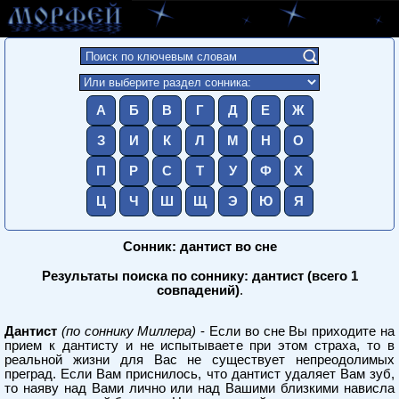
А
Б
В
Г
Д
Е
Ж
З
И
К
Л
М
Н
О
П
Р
С
Т
У
Ф
Х
Ц
Ч
Ш
Щ
Э
Ю
Я
Сонник: дантист во сне
Результаты поиска по соннику: дантист (всего 1
совпадений)
.
Дантист
(по соннику Миллера)
- Если во сне Вы приходите на
прием к дантисту и не испытываете при этом страха, то в
реальной жизни для Вас не существует непреодолимых
преград. Если Вам приснилось, что дантист удаляет Вам зуб,
то наяву над Вами лично или над Вашими близкими нависла