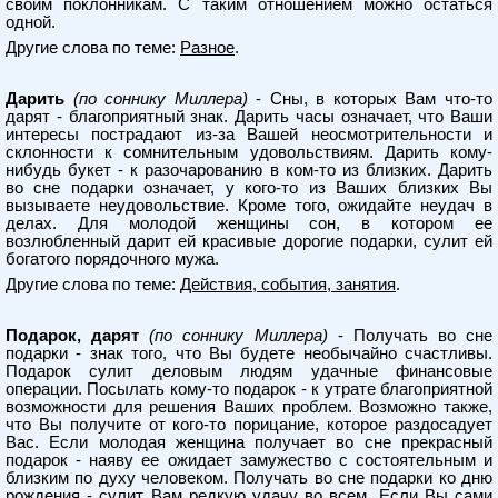
своим поклонникам. С таким отношением можно остаться
одной.
Другие слова по теме:
Разное
.
Дарить
(по соннику Миллера)
- Сны, в которых Вам что-то
дарят - благоприятный знак. Дарить часы означает, что Ваши
интересы пострадают из-за Вашей неосмотрительности и
склонности к сомнительным удовольствиям. Дарить кому-
нибудь букет - к разочарованию в ком-то из близких. Дарить
во сне подарки означает, у кого-то из Ваших близких Вы
вызываете неудовольствие. Кроме того, ожидайте неудач в
делах. Для молодой женщины сон, в котором ее
возлюбленный дарит ей красивые дорогие подарки, сулит ей
богатого порядочного мужа.
Другие слова по теме:
Действия, события, занятия
.
Подарок, дарят
(по соннику Миллера)
- Получать во сне
подарки - знак того, что Вы будете необычайно счастливы.
Подарок сулит деловым людям удачные финансовые
операции. Посылать кому-то подарок - к утрате благоприятной
возможности для решения Ваших проблем. Возможно также,
что Вы получите от кого-то порицание, которое раздосадует
Вас. Если молодая женщина получает во сне прекрасный
подарок - наяву ее ожидает замужество с состоятельным и
близким по духу человеком. Получать во сне подарки ко дню
рождения - сулит Вам редкую удачу во всем. Если Вы сами