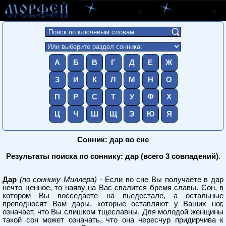
А
Б
В
Г
Д
Е
Ж
З
И
К
Л
М
Н
О
П
Р
С
Т
У
Ф
Х
Ц
Ч
Ш
Щ
Э
Ю
Я
Сонник: дар во сне
Результаты поиска по соннику: дар (всего 3 совпадений)
.
Дар
(по соннику Миллера)
- Если во сне Вы получаете в дар
нечто ценное, то наяву на Вас свалится бремя славы. Сон, в
котором Вы восседаете на пьедестале, а остальные
преподносят Вам дары, которые оставляют у Ваших ног,
означает, что Вы слишком тщеславны. Для молодой женщины
такой сон может означать, что она чересчур придирчива к