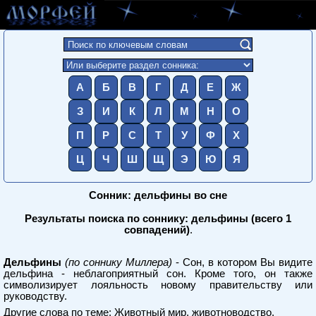
А
Б
В
Г
Д
Е
Ж
З
И
К
Л
М
Н
О
П
Р
С
Т
У
Ф
Х
Ц
Ч
Ш
Щ
Э
Ю
Я
Сонник: дельфины во сне
Результаты поиска по соннику: дельфины (всего 1
совпадений)
.
Дельфины
(по соннику Миллера)
- Сон, в котором Вы видите
дельфина - неблагоприятный сон. Кроме того, он также
символизирует лояльность новому правительству или
руководству.
Другие слова по теме:
Животный мир, животноводство
.