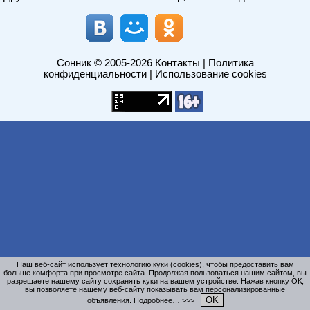
Сонник
© 2005-2026
Контакты
|
Политика
конфиденциальности
|
Использование cookies
Наш веб-сайт использует технологию куки (cookies), чтобы предоставить вам
больше комфорта при просмотре сайта. Продолжая пользоваться нашим сайтом, вы
разрешаете нашему сайту сохранять куки на вашем устройстве. Нажав кнопку ОК,
вы позволяете нашему веб-сайту показывать вам персонализированные
OK
объявления.
Подробнее… >>>