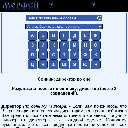
А
Б
В
Г
Д
Е
Ж
З
И
К
Л
М
Н
О
П
Р
С
Т
У
Ф
Х
Ц
Ч
Ш
Щ
Э
Ю
Я
Сонник: директор во сне
Результаты поиска по соннику: директор (всего 2
совпадений)
.
Директор
(по соннику Миллера)
- Если Вам приснилось, что
Вы разговариваете со своим директором, то в реальной жизни
Вам предстоит испытать немало тревог и волнений. Получить
выговор от директора - к выгодной сделке. Молодому
руководителю этот сон предвещает большой успех во всех