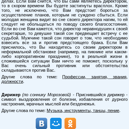
делах. Если Вам снится, что Вы сами являетесь директором,
то в скором времени Вы будете застигнуты врасплох. Кроме
того, не исключено, что Вам предстоит бороться за
осуществление планов, которым не суждено сбыться. Если
молодая женщина видит во сне своего директора нагим, то ей
следует не обольщаться по поводу своего благосостояния.
Если во сне Вам кажется, что директор неравнодушен к своей
секретарше, то девушке такой сон предвещает встречу с ее
судьбой. Мужчине такой сон говорит о том, что необходимо
взвесить все за и против предстоящего брака. Если Вам
приснилось, что Вы находитесь со своим директором в
неформальной обстановке (например, на пикнике или каком-
либо корпоративном празднике), то в реальной жизни в
сложившейся ситуации Вам ничто не поможет, поскольку у
Вас очень сильный противник или обстоятельства
складываются против Вас.
Другие слова по теме:
Профессии, занятия, звания,
должности
.
Дирижер
(по соннику Морозовой)
- Приснившийся дирижер -
символ выздоровления от болезни, избавления от дурного
настроения, мрачных мыслей или безденежья.
Другие слова по теме:
Музыка, инструменты, танцы, пение
.