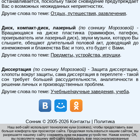
останавливается, поскольку такое сновидение предупреждает
Вас о возможных неожиданных неприятностях.
Другие слова по теме:
Отдых, путешествия, развлечения
.
Диск, компакт-диск, лазерный
(по соннику Морозовой)
-
Вращающаяся на диске пластинка (граммофон, патефон,
проигрыватель или лазерный диск), звуки музыки, которую Вы
слышите, обещают длительный половой акт, доводящий до
изнеможения и блаженства Вас и того, кто будет с Вами.
Другие слова по теме:
Предметы, устройства, игрушки
.
Диссертация
(по соннику Морозовой)
- Защита диссертации,
хлопоты вокруг защиты, сама диссертация в переплете - такой
сон требует большей рассудительности, аналитичности в
решении личных и производственных проблем.
Другие слова по теме:
Учебные/научные заведения, учеба
.
Сонник
© 2005-2026
Контакты
|
Политика
конфиденциальности
|
Использование cookies
Наш веб-сайт использует технологию куки (cookies), чтобы предоставить вам
больше комфорта при просмотре сайта. Продолжая пользоваться нашим сайтом, вы
разрешаете нашему сайту сохранять куки на вашем устройстве. Нажав кнопку ОК,
вы позволяете нашему веб-сайту показывать вам персонализированные