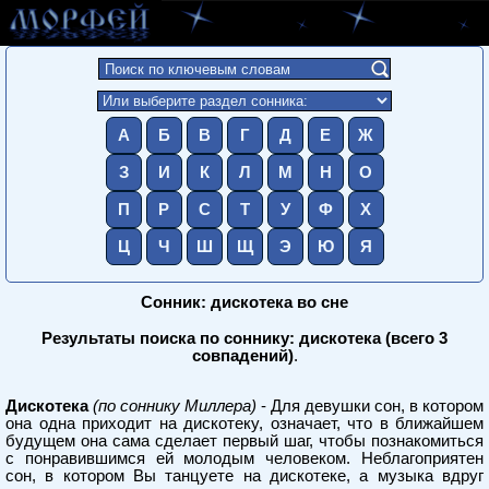
А
Б
В
Г
Д
Е
Ж
З
И
К
Л
М
Н
О
П
Р
С
Т
У
Ф
Х
Ц
Ч
Ш
Щ
Э
Ю
Я
Сонник: дискотека во сне
Результаты поиска по соннику: дискотека (всего 3
совпадений)
.
Дискотека
(по соннику Миллера)
- Для девушки сон, в котором
она одна приходит на дискотеку, означает, что в ближайшем
будущем она сама сделает первый шаг, чтобы познакомиться
с понравившимся ей молодым человеком. Неблагоприятен
сон, в котором Вы танцуете на дискотеке, а музыка вдруг