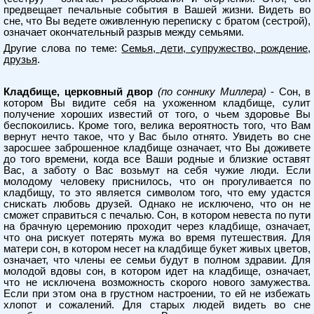
предвещает печальные события в Вашей жизни. Видеть во
сне, что Вы ведете оживленную переписку с братом (сестрой),
означает окончательный разрыв между семьями.
Другие слова по теме:
Семья, дети, супружество, рождение,
друзья
.
Кладбище, церковный двор
(по соннику Миллера)
- Сон, в
котором Вы видите себя на ухоженном кладбище, сулит
получение хороших известий от того, о чьем здоровье Вы
беспокоились. Кроме того, велика вероятность того, что Вам
вернут нечто такое, что у Вас было отнято. Увидеть во сне
заросшее заброшенное кладбище означает, что Вы доживете
до того времени, когда все Ваши родные и близкие оставят
Вас, а заботу о Вас возьмут на себя чужие люди. Если
молодому человеку приснилось, что он прогуливается по
кладбищу, то это является символом того, что ему удастся
снискать любовь друзей. Однако не исключено, что он не
сможет справиться с печалью. Сон, в котором невеста по пути
на брачную церемонию проходит через кладбище, означает,
что она рискует потерять мужа во время путешествия. Для
матери сон, в котором несет на кладбище букет живых цветов,
означает, что члены ее семьи будут в полном здравии. Для
молодой вдовы сон, в котором идет на кладбище, означает,
что не исключена возможность скорого нового замужества.
Если при этом она в грустном настроении, то ей не избежать
хлопот и сожалений. Для старых людей видеть во сне