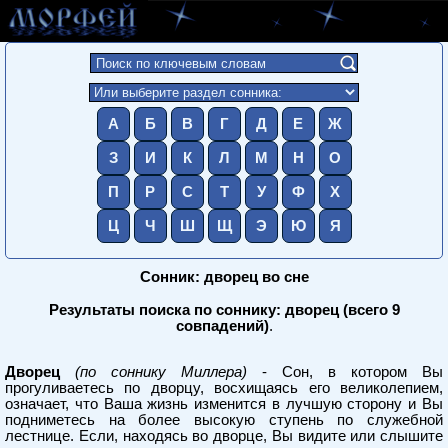
А
Б
В
Г
Д
Е
Ж
З
И
К
Л
М
Н
О
П
Р
С
Т
У
Ф
Х
Ц
Ч
Ш
Щ
Э
Ю
Я
Сонник: дворец во сне
Результаты поиска по соннику: дворец (всего 9
совпадений)
.
Дворец
(по соннику Миллера)
- Сон, в котором Вы
прогуливаетесь по дворцу, восхищаясь его великолепием,
означает, что Ваша жизнь изменится в лучшую сторону и Вы
подниметесь на более высокую ступень по служебной
лестнице. Если, находясь во дворце, Вы видите или слышите