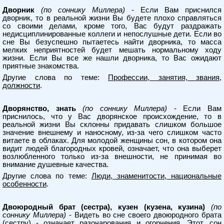
Дворник
(по соннику Миллера)
- Если Вам приснился
дворник, то в реальной жизни Вы будете плохо справляться
со своими делами, кроме того, Вас будут раздражать
недисциплинированные коллеги и непослушные дети. Если во
сне Вы безуспешно пытаетесь найти дворника, то масса
мелких неприятностей будет мешать нормальному ходу
жизни. Если Вы все же нашли дворника, то Вас ожидают
приятные знакомства.
Другие слова по теме:
Профессии, занятия, звания,
должности
.
Дворянство, знать
(по соннику Миллера)
- Если Вам
приснилось, что у Вас дворянское происхождение, то в
реальной жизни Вы склонны придавать слишком большое
значение внешнему и наносному, из-за чего слишком часто
витаете в облаках. Для молодой женщины сон, в котором она
видит людей благородных кровей, означает, что она выберет
возлюбленного только из-за внешности, не принимая во
внимание душевные качества.
Другие слова по теме:
Люди, знаменитости, национальные
особенности
.
Двоюродный брат (сестра), кузен (кузена, кузина)
(по
соннику Миллера)
- Видеть во сне своего двоюродного брата
(сестру) - означает разочарования и огорчения. Этот, сон