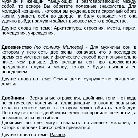
мужчин и женщин, танцующих и разговаривающих между
собой, то вскоре Вы обретете полезные знакомства. Для
молодой женщины, которая вынуждена вести скромный образ
жизни, увидеть себя во дворце на балу означает, что она
удачно выйдет замуж и займет высокое место в обществе.
Другие слова по теме:
Архитектура, строения, места, парки,
помещения, учреждения
.
Двоеженство
(по соннику Миллера)
- Для мужчины сон, в
котором у него есть две жены, означает, что в последнее
время его умственные и физические способности значительно
ниже, чем раньше. Для женщины сон про двоеженство
предвещает слухи и молву, которые будут вызваны ее
поведением.
Другие слова по теме:
Семья, дети, супружество, рождение,
друзья
.
Двойники
- Зеркальные отражения, двойники, тени - отнюдь
не оптические явления и галлюцинации, а вполне реальные
тела из тонкого мира, в котором может обитать злой дух.
Поэтому встреча с двойником сулит, как правило, несчастья, а
возможно, и скорую гибель.
Двойники во сне могут означать потаенные желания, в
которых человек боится себе признаться.
Другие слова по теме:
Разное
.