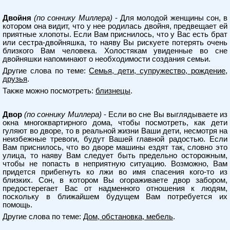
Двойня
(по соннику Миллера)
- Для молодой женщины сон, в
котором она видит, что у нее родилась двойня, предвещает ей
приятные хлопоты. Если Вам приснилось, что у Вас есть брат
или сестра-двойняшка, то наяву Вы рискуете потерять очень
близкого Вам человека. Холостякам увиденные во сне
двойняшки напоминают о необходимости создания семьи.
Другие слова по теме:
Семья, дети, супружество, рождение,
друзья
.
Также можно посмотреть:
близнецы
.
Двор
(по соннику Миллера)
- Если во сне Вы выглядываете из
окна многоквартирного дома, чтобы посмотреть, как дети
гуляют во дворе, то в реальной жизни Ваши дети, несмотря на
неизбежные тревоги, будут Вашей главной радостью. Если
Вам приснилось, что во дворе машины ездят так, словно это
улица, то наяву Вам следует быть предельно осторожным,
чтобы не попасть в неприятную ситуацию. Возможно, Вам
придется прибегнуть ко лжи во имя спасения кого-то из
близких. Сон, в котором Вы огораживаете двор забором,
предостерегает Вас от надменного отношения к людям,
поскольку в ближайшем будущем Вам потребуется их
помощь.
Другие слова по теме:
Дом, обстановка, мебель
.