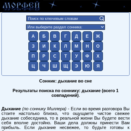
А
Б
В
Г
Д
Е
Ж
З
И
К
Л
М
Н
О
П
Р
С
Т
У
Ф
Х
Ц
Ч
Ш
Щ
Э
Ю
Я
Сонник: дыхание во сне
Результаты поиска по соннику: дыхание (всего 1
совпадений)
.
Дыхание
(по соннику Миллера)
- Если во время разговора Вы
стоите настолько близко, что ощущаете чистое свежее
дыхание собеседника, то в реальной жизни Вы будете вести
себя вполне достойно. Ваши дела должны принести Вам
прибыль. Если дыхание несвежее, то будьте готовы к