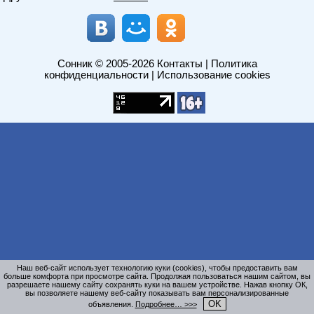
Сонник
© 2005-2026
Контакты
|
Политика
конфиденциальности
|
Использование cookies
Наш веб-сайт использует технологию куки (cookies), чтобы предоставить вам
больше комфорта при просмотре сайта. Продолжая пользоваться нашим сайтом, вы
разрешаете нашему сайту сохранять куки на вашем устройстве. Нажав кнопку ОК,
вы позволяете нашему веб-сайту показывать вам персонализированные
OK
объявления.
Подробнее… >>>