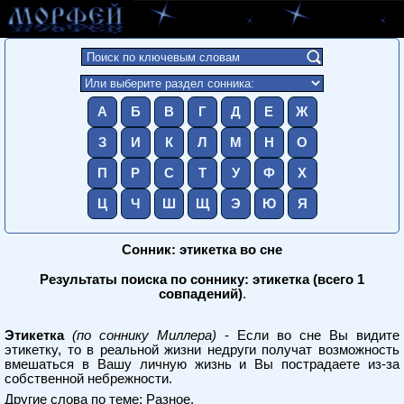
А
Б
В
Г
Д
Е
Ж
З
И
К
Л
М
Н
О
П
Р
С
Т
У
Ф
Х
Ц
Ч
Ш
Щ
Э
Ю
Я
Сонник: этикетка во сне
Результаты поиска по соннику: этикетка (всего 1
совпадений)
.
Этикетка
(по соннику Миллера)
- Если во сне Вы видите
этикетку, то в реальной жизни недруги получат возможность
вмешаться в Вашу личную жизнь и Вы пострадаете из-за
собственной небрежности.
Другие слова по теме:
Разное
.