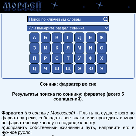
А
Б
В
Г
Д
Е
Ж
З
И
К
Л
М
Н
О
П
Р
С
Т
У
Ф
Х
Ц
Ч
Ш
Щ
Э
Ю
Я
Сонник: фарватер во сне
Результаты поиска по соннику: фарватер (всего 5
совпадений)
.
Фарватер
(по соннику Морозовой)
- Плыть на судне строго по
фарватеру реки, соблюдать все знаки, или проходить в море
по фарватерному каналу на подходе к порту:
а)исправить собственный жизненный путь, направить его в
нужное русло;