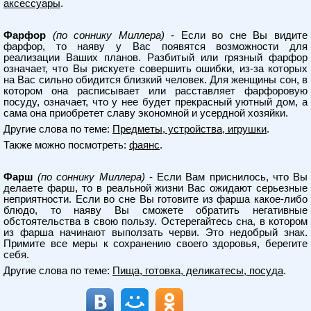
аксессуары
.
Фарфор
(по соннику Миллера)
- Если во сне Вы видите
фарфор, то наяву у Вас появятся возможности для
реализации Ваших планов. Разбитый или грязный фарфор
означает, что Вы рискуете совершить ошибки, из-за которых
на Вас сильно обидится близкий человек. Для женщины сон, в
котором она расписывает или расставляет фарфоровую
посуду, означает, что у нее будет прекрасный уютный дом, а
сама она приобретет славу экономной и усердной хозяйки.
Другие слова по теме:
Предметы, устройства, игрушки
.
Также можно посмотреть:
фаянс
.
Фарш
(по соннику Миллера)
- Если Вам приснилось, что Вы
делаете фарш, то в реальной жизни Вас ожидают серьезные
неприятности. Если во сне Вы готовите из фарша какое-либо
блюдо, то наяву Вы сможете обратить негативные
обстоятельства в свою пользу. Остерегайтесь сна, в котором
из фарша начинают выползать черви. Это недобрый знак.
Примите все меры к сохранению своего здоровья, берегите
себя.
Другие слова по теме:
Пища, готовка, деликатесы, посуда
.