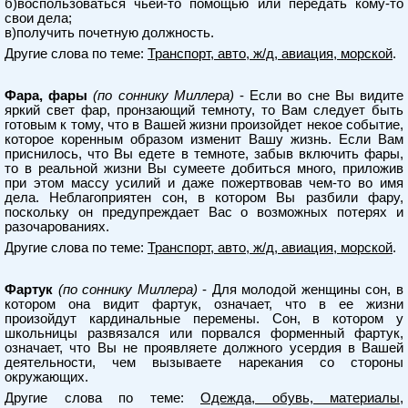
б)воспользоваться чьей-то помощью или передать кому-то
свои дела;
в)получить почетную должность.
Другие слова по теме:
Транспорт, авто, ж/д, авиация, морской
.
Фара, фары
(по соннику Миллера)
- Если во сне Вы видите
яркий свет фар, пронзающий темноту, то Вам следует быть
готовым к тому, что в Вашей жизни произойдет некое событие,
которое коренным образом изменит Вашу жизнь. Если Вам
приснилось, что Вы едете в темноте, забыв включить фары,
то в реальной жизни Вы сумеете добиться много, приложив
при этом массу усилий и даже пожертвовав чем-то во имя
дела. Неблагоприятен сон, в котором Вы разбили фару,
поскольку он предупреждает Вас о возможных потерях и
разочарованиях.
Другие слова по теме:
Транспорт, авто, ж/д, авиация, морской
.
Фартук
(по соннику Миллера)
- Для молодой женщины сон, в
котором она видит фартук, означает, что в ее жизни
произойдут кардинальные перемены. Сон, в котором у
школьницы развязался или порвался форменный фартук,
означает, что Вы не проявляете должного усердия в Вашей
деятельности, чем вызываете нарекания со стороны
окружающих.
Другие слова по теме:
Одежда, обувь, материалы,