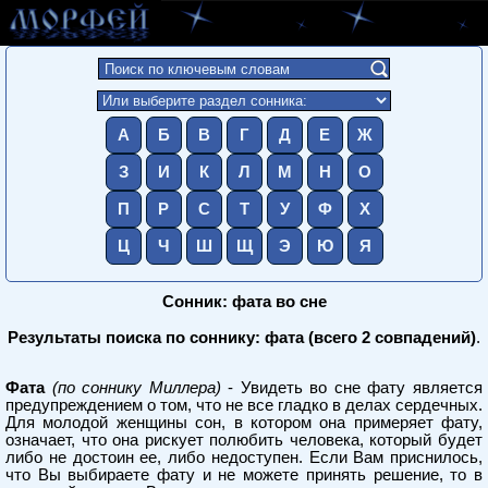
А
Б
В
Г
Д
Е
Ж
З
И
К
Л
М
Н
О
П
Р
С
Т
У
Ф
Х
Ц
Ч
Ш
Щ
Э
Ю
Я
Сонник: фата во сне
Результаты поиска по соннику: фата (всего 2 совпадений)
.
Фата
(по соннику Миллера)
- Увидеть во сне фату является
предупреждением о том, что не все гладко в делах сердечных.
Для молодой женщины сон, в котором она примеряет фату,
означает, что она рискует полюбить человека, который будет
либо не достоин ее, либо недоступен. Если Вам приснилось,
что Вы выбираете фату и не можете принять решение, то в