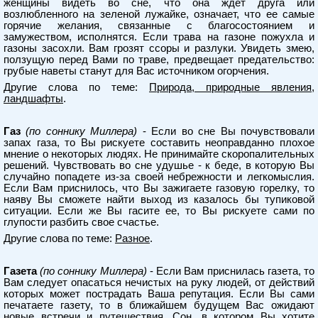
женщины видеть во сне, что она ждет друга или
возлюбленного на зеленой лужайке, означает, что ее самые
горячие желания, связанные с благосостоянием и
замужеством, исполнятся. Если трава на газоне пожухла и
газоны засохли. Вам грозят ссоры и разлуки. Увидеть змею,
ползущую перед Вами по траве, предвещает предательство:
грубые наветы станут для Вас источником огорчения.
Другие слова по теме:
Природа, природные явления,
ландшафты
.
Газ
(по соннику Миллера)
- Если во сне Вы почувствовали
запах газа, то Вы рискуете составить неоправданно плохое
мнение о некоторых людях. Не принимайте скоропалительных
решений. Чувствовать во сне удушье - к беде, в которую Вы
случайно попадете из-за своей небрежности и легкомыслия.
Если Вам приснилось, что Вы зажигаете газовую горелку, то
наяву Вы сможете найти выход из казалось бы тупиковой
ситуации. Если же Вы гасите ее, то Вы рискуете сами по
глупости разбить свое счастье.
Другие слова по теме:
Разное
.
Газета
(по соннику Миллера)
- Если Вам приснилась газета, то
Вам следует опасаться нечистых на руку людей, от действий
которых может пострадать Ваша репутация. Если Вы сами
печатаете газету, то в ближайшем будущем Вас ожидают
новые встречи и путешествия. Сон, в котором Вы хотите