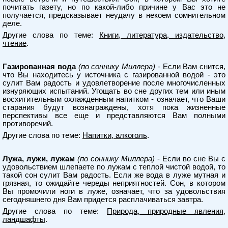
почитать газету, но по какой-либо причине у Вас это не
получается, предсказывает неудачу в некоем сомнительном
деле.
Другие слова по теме:
Книги, литература, издательство,
чтение
.
Газированная вода
(по соннику Миллера)
- Если Вам снится,
что Вы находитесь у источника с газированной водой - это
сулит Вам радость и удовлетворение после многочисленных
изнуряющих испытаний. Угощать во сне других тем или иным
восхитительным охлажденным напитком - означает, что Ваши
старания будут вознаграждены, хотя пока жизненные
перспективы все еще и представляются Вам полными
противоречий.
Другие слова по теме:
Напитки, алкоголь
.
Лужа, лужи, лужам
(по соннику Миллера)
- Если во сне Вы с
удовольствием шлепаете по лужам с теплой чистой водой, то
такой сон сулит Вам радость. Если же вода в луже мутная и
грязная, то ожидайте череды неприятностей. Сон, в котором
Вы промочили ноги в луже, означает, что за удовольствия
сегодняшнего дня Вам придется расплачиваться завтра.
Другие слова по теме:
Природа, природные явления,
ландшафты
.