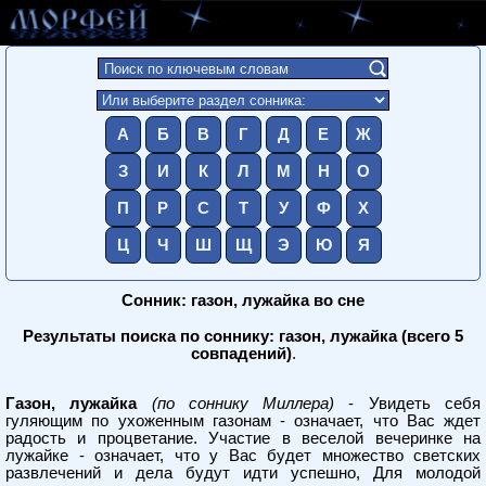
А
Б
В
Г
Д
Е
Ж
З
И
К
Л
М
Н
О
П
Р
С
Т
У
Ф
Х
Ц
Ч
Ш
Щ
Э
Ю
Я
Сонник: газон, лужайка во сне
Результаты поиска по соннику: газон, лужайка (всего 5
совпадений)
.
Газон, лужайка
(по соннику Миллера)
- Увидеть себя
гуляющим по ухоженным газонам - означает, что Вас ждет
радость и процветание. Участие в веселой вечеринке на
лужайке - означает, что у Вас будет множество светских
развлечений и дела будут идти успешно, Для молодой