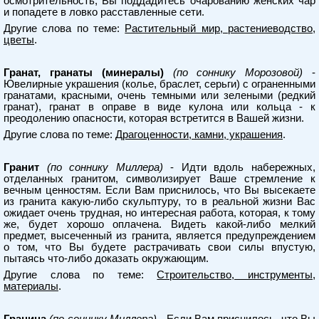
осмотрительность, Вы поддадитесь очарованию женских чар
и попадете в ловко расставленные сети.
Другие слова по теме:
Растительный мир, растениеводство,
цветы
.
Гранат, гранаты (минералы)
(по соннику Морозовой)
-
Ювелирные украшения (колье, браслет, серьги) с ограненными
гранатами, красными, очень темными или зелеными (редкий
гранат), гранат в оправе в виде кулона или кольца - к
преодолению опасности, которая встретится в Вашей жизни.
Другие слова по теме:
Драгоценности, камни, украшения
.
Гранит
(по соннику Миллера)
- Идти вдоль набережных,
отделанных гранитом, символизирует Ваше стремление к
вечным ценностям. Если Вам приснилось, что Вы высекаете
из гранита какую-либо скульптуру, то в реальной жизни Вас
ожидает очень трудная, но интересная работа, которая, к тому
же, будет хорошо оплачена. Видеть какой-либо мелкий
предмет, высеченный из гранита, является предупреждением
о том, что Вы будете растрачивать свои силы впустую,
пытаясь что-либо доказать окружающим.
Другие слова по теме:
Строительство, инструменты,
материалы
.