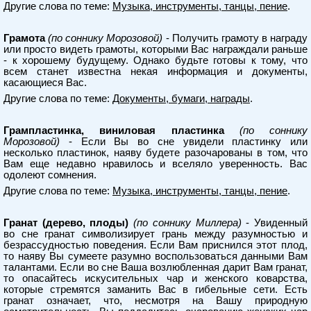
Другие слова по теме:
Музыка, инструменты, танцы, пение
.
Грамота
(по соннику Морозовой)
- Получить грамоту в награду
или просто видеть грамоты, которыми Вас награждали раньше
- к хорошему будущему. Однако будьте готовы к тому, что
всем станет известна некая информация и документы,
касающиеся Вас.
Другие слова по теме:
Документы, бумаги, награды
.
Грампластинка, виниловая пластинка
(по соннику
Морозовой)
- Если Вы во сне увидели пластинку или
несколько пластинок, наяву будете разочарованы в том, что
Вам еще недавно нравилось и вселяло уверенность. Вас
одолеют сомнения.
Другие слова по теме:
Музыка, инструменты, танцы, пение
.
Гранат (дерево, плоды)
(по соннику Миллера)
- Увиденный
во сне гранат символизирует грань между разумностью и
безрассудностью поведения. Если Вам приснился этот плод,
то наяву Вы сумеете разумно воспользоваться данными Вам
талантами. Если во сне Ваша возлюбленная дарит Вам гранат,
то опасайтесь искусительных чар и женского коварства,
которые стремятся заманить Вас в гибельные сети. Есть
гранат означает, что, несмотря на Вашу природную