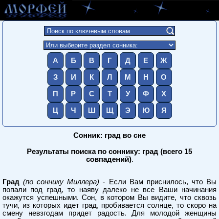
А
Б
В
Г
Д
Е
Ж
З
И
К
Л
М
Н
О
П
Р
С
Т
У
Ф
Х
Ц
Ч
Ш
Щ
Э
Ю
Я
Сонник: град во сне
Результаты поиска по соннику: град (всего 15
совпадений)
.
Град
(по соннику Миллера)
- Если Вам приснилось, что Вы
попали под град, то наяву далеко не все Ваши начинания
окажутся успешными. Сон, в котором Вы видите, что сквозь
тучи, из которых идет град, пробивается солнце, то скоро на
смену невзгодам придет радость. Для молодой женщины