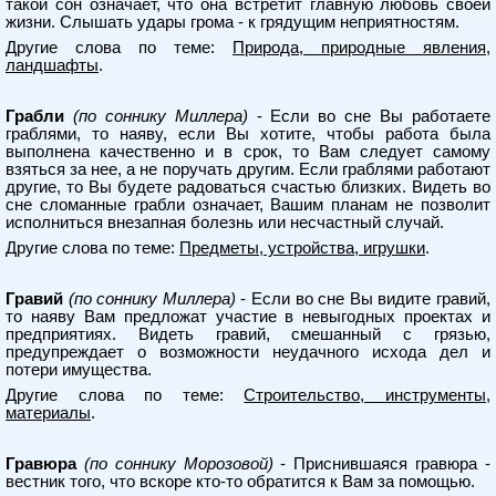
такой сон означает, что она встретит главную любовь своей
жизни. Слышать удары грома - к грядущим неприятностям.
Другие слова по теме:
Природа, природные явления,
ландшафты
.
Грабли
(по соннику Миллера)
- Если во сне Вы работаете
граблями, то наяву, если Вы хотите, чтобы работа была
выполнена качественно и в срок, то Вам следует самому
взяться за нее, а не поручать другим. Если граблями работают
другие, то Вы будете радоваться счастью близких. Видеть во
сне сломанные грабли означает, Вашим планам не позволит
исполниться внезапная болезнь или несчастный случай.
Другие слова по теме:
Предметы, устройства, игрушки
.
Гравий
(по соннику Миллера)
- Если во сне Вы видите гравий,
то наяву Вам предложат участие в невыгодных проектах и
предприятиях. Видеть гравий, смешанный с грязью,
предупреждает о возможности неудачного исхода дел и
потери имущества.
Другие слова по теме:
Строительство, инструменты,
материалы
.
Гравюра
(по соннику Морозовой)
- Приснившаяся гравюра -
вестник того, что вскоре кто-то обратится к Вам за помощью.