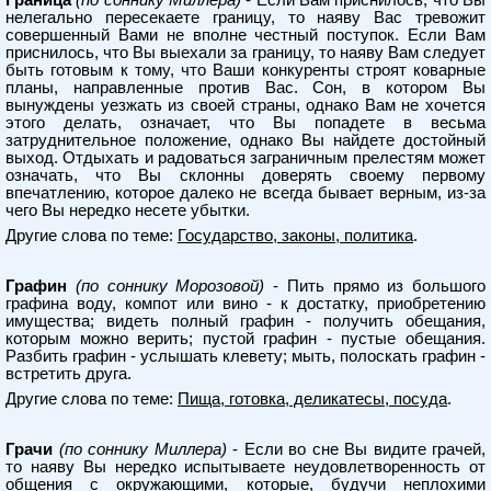
Граница
(по соннику Миллера)
- Если Вам приснилось, что Вы
нелегально пересекаете границу, то наяву Вас тревожит
совершенный Вами не вполне честный поступок. Если Вам
приснилось, что Вы выехали за границу, то наяву Вам следует
быть готовым к тому, что Ваши конкуренты строят коварные
планы, направленные против Вас. Сон, в котором Вы
вынуждены уезжать из своей страны, однако Вам не хочется
этого делать, означает, что Вы попадете в весьма
затруднительное положение, однако Вы найдете достойный
выход. Отдыхать и радоваться заграничным прелестям может
означать, что Вы склонны доверять своему первому
впечатлению, которое далеко не всегда бывает верным, из-за
чего Вы нередко несете убытки.
Другие слова по теме:
Государство, законы, политика
.
Графин
(по соннику Морозовой)
- Пить прямо из большого
графина воду, компот или вино - к достатку, приобретению
имущества; видеть полный графин - получить обещания,
которым можно верить; пустой графин - пустые обещания.
Разбить графин - услышать клевету; мыть, полоскать графин -
встретить друга.
Другие слова по теме:
Пища, готовка, деликатесы, посуда
.
Грачи
(по соннику Миллера)
- Если во сне Вы видите грачей,
то наяву Вы нередко испытываете неудовлетворенность от
общения с окружающими, которые, будучи неплохими