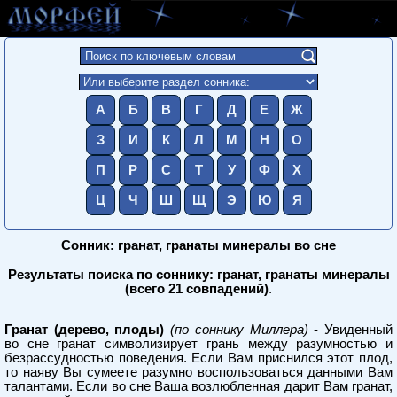
А
Б
В
Г
Д
Е
Ж
З
И
К
Л
М
Н
О
П
Р
С
Т
У
Ф
Х
Ц
Ч
Ш
Щ
Э
Ю
Я
Сонник: гранат, гранаты минералы во сне
Результаты поиска по соннику: гранат, гранаты минералы
(всего 21 совпадений)
.
Гранат (дерево, плоды)
(по соннику Миллера)
- Увиденный
во сне гранат символизирует грань между разумностью и
безрассудностью поведения. Если Вам приснился этот плод,
то наяву Вы сумеете разумно воспользоваться данными Вам
талантами. Если во сне Ваша возлюбленная дарит Вам гранат,