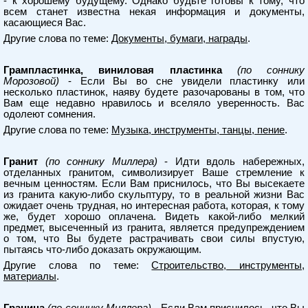
- к хорошему будущему. Однако будьте готовы к тому, что
всем станет известна некая информация и документы,
касающиеся Вас.
Другие слова по теме:
Документы, бумаги, награды
.
Грампластинка, виниловая пластинка
(по соннику
Морозовой)
- Если Вы во сне увидели пластинку или
несколько пластинок, наяву будете разочарованы в том, что
Вам еще недавно нравилось и вселяло уверенность. Вас
одолеют сомнения.
Другие слова по теме:
Музыка, инструменты, танцы, пение
.
Гранит
(по соннику Миллера)
- Идти вдоль набережных,
отделанных гранитом, символизирует Ваше стремление к
вечным ценностям. Если Вам приснилось, что Вы высекаете
из гранита какую-либо скульптуру, то в реальной жизни Вас
ожидает очень трудная, но интересная работа, которая, к тому
же, будет хорошо оплачена. Видеть какой-либо мелкий
предмет, высеченный из гранита, является предупреждением
о том, что Вы будете растрачивать свои силы впустую,
пытаясь что-либо доказать окружающим.
Другие слова по теме:
Строительство, инструменты,
материалы
.