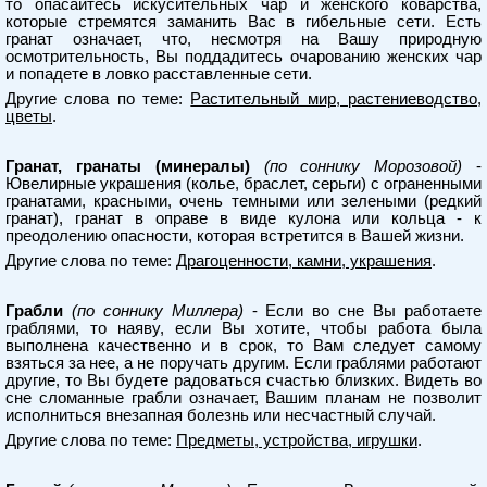
то опасайтесь искусительных чар и женского коварства,
которые стремятся заманить Вас в гибельные сети. Есть
гранат означает, что, несмотря на Вашу природную
осмотрительность, Вы поддадитесь очарованию женских чар
и попадете в ловко расставленные сети.
Другие слова по теме:
Растительный мир, растениеводство,
цветы
.
Гранат, гранаты (минералы)
(по соннику Морозовой)
-
Ювелирные украшения (колье, браслет, серьги) с ограненными
гранатами, красными, очень темными или зелеными (редкий
гранат), гранат в оправе в виде кулона или кольца - к
преодолению опасности, которая встретится в Вашей жизни.
Другие слова по теме:
Драгоценности, камни, украшения
.
Грабли
(по соннику Миллера)
- Если во сне Вы работаете
граблями, то наяву, если Вы хотите, чтобы работа была
выполнена качественно и в срок, то Вам следует самому
взяться за нее, а не поручать другим. Если граблями работают
другие, то Вы будете радоваться счастью близких. Видеть во
сне сломанные грабли означает, Вашим планам не позволит
исполниться внезапная болезнь или несчастный случай.
Другие слова по теме:
Предметы, устройства, игрушки
.