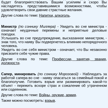
будет благоприятствовать Вашим усилиям и скоро Вы
насладитесь представившимися возможностями, чтобы
удовлетворить свои давние страстные желания.
Другие слова по теме:
Напитки, алкоголь
.
Министр
(по соннику Миллера)
- Увидеть во сне министра -
означает неудачные перемены и неприятные деловые
поездки.
Услышать во сне предупреждение, высказанное министром, -
знак того, что наяву Вы подвергнетесь влиянию непорядочного
человека.
Увидеть во сне себя министром - означает, что Вы незаконно
присвоите себе чужие права.
Другие слова по теме:
Профессии, занятия, звания,
должности
.
Сапер, минировать
(по соннику Морозовой)
- Наблюдать за
работой сапера во сне - наяву опасаться за семейный покой и
благополучие. Готовить взрыв или разминировать какой-то
объект - пережить вскоре страх и сожаление об утраченном
или содеянном.
Другие слова по теме:
Войны, оружие, армия
.
Также можно посмотреть:
взрыв
.