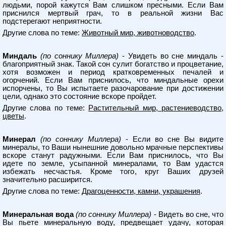
людьми, порой кажутся Вам слишком пресными. Если Вам
приснился мертвый грач, то в реальной жизни Вас
подстерегают неприятности.
Другие слова по теме:
Животный мир, животноводство
.
Миндаль
(по соннику Миллера)
- Увидеть во сне миндаль -
благоприятный знак. Такой сон сулит богатство и процветание,
хотя возможен и период кратковременных печалей и
огорчений. Если Вам приснилось, что миндальные орехи
испорчены, то Вы испытаете разочарование при достижении
цели, однако это состояние вскоре пройдет.
Другие слова по теме:
Растительный мир, растениеводство,
цветы
.
Минерал
(по соннику Миллера)
- Если во сне Вы видите
минералы, то Ваши нынешние довольно мрачные перспективы
вскоре станут радужными. Если Вам приснилось, что Вы
идете по земле, усыпанной минералами, то Вам удастся
избежать несчастья. Кроме того, круг Ваших друзей
значительно расширится.
Другие слова по теме:
Драгоценности, камни, украшения
.
Минеральная вода
(по соннику Миллера)
- Видеть во сне, что
Вы пьете минеральную воду, предвещает удачу, которая