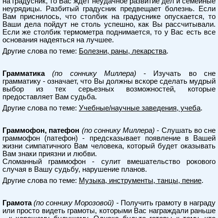
на градусник, то Вас ждет неудачное развитие дел и семейные
неурядицы. Разбитый градусник предвещает болезнь. Если
Вам приснилось, что столбик на градуснике опускается, то
Ваши дела пойдут не столь успешно, как Вы рассчитывали.
Если же столбик термометра поднимается, то у Вас есть все
основания надеяться на лучшее.
Другие слова по теме:
Болезни, раны, лекарства
.
Грамматика
(по соннику Миллера)
- Изучать во сне
грамматику - означает, что Вы должны вскоре сделать мудрый
выбор из тех серьезных возможностей, которые
предоставляет Вам судьба.
Другие слова по теме:
Учебные/научные заведения, учеба
.
Граммофон, патефон
(по соннику Миллера)
- Слушать во сне
граммофон (патефон) - предсказывает появление в Вашей
жизни симпатичного Вам человека, который будет оказывать
Вам знаки приязни и любви.
Сломанный граммофон - сулит вмешательство рокового
случая в Вашу судьбу, нарушение планов.
Другие слова по теме:
Музыка, инструменты, танцы, пение
.
Грамота
(по соннику Морозовой)
- Получить грамоту в награду
или просто видеть грамоты, которыми Вас награждали раньше