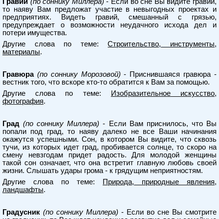
Гравий
(по соннику Миллера)
- Если во сне Вы видите гравий,
то наяву Вам предложат участие в невыгодных проектах и
предприятиях. Видеть гравий, смешанный с грязью,
предупреждает о возможности неудачного исхода дел и
потери имущества.
Другие слова по теме:
Строительство, инструменты,
материалы
.
Гравюра
(по соннику Морозовой)
- Приснившаяся гравюра -
вестник того, что вскоре кто-то обратится к Вам за помощью.
Другие слова по теме:
Изобразительное искусство,
фотография
.
Град
(по соннику Миллера)
- Если Вам приснилось, что Вы
попали под град, то наяву далеко не все Ваши начинания
окажутся успешными. Сон, в котором Вы видите, что сквозь
тучи, из которых идет град, пробивается солнце, то скоро на
смену невзгодам придет радость. Для молодой женщины
такой сон означает, что она встретит главную любовь своей
жизни. Слышать удары грома - к грядущим неприятностям.
Другие слова по теме:
Природа, природные явления,
ландшафты
.
Градусник
(по соннику Миллера)
- Если во сне Вы смотрите