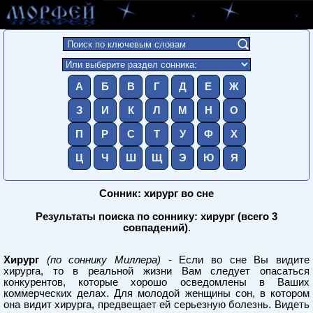
А
Б
В
Г
Д
Е
Ж
З
И
К
Л
М
Н
О
П
Р
С
Т
У
Ф
Х
Ц
Ч
Ш
Щ
Э
Ю
Я
Сонник: хирург во сне
Результаты поиска по соннику: хирург (всего 3
совпадений)
.
Хирург
(по соннику Миллера)
- Если во сне Вы видите
хирурга, то в реальной жизни Вам следует опасаться
конкурентов, которые хорошо осведомлены в Ваших
коммерческих делах. Для молодой женщины сон, в котором
она видит хирурга, предвещает ей серьезную болезнь. Видеть