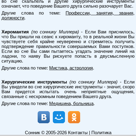
во сне скальпель и другие хирургические инструменты
означает, что поведение Вашего друга сильно разочарует Вас.
Другие слова по теме:
Профессии, занятия, звания,
должности
.
Хиромантия
(по соннику Миллера)
- Если Вам приснилось,
что Вы пришли на сеанс к хироманту, то в реальной жизни Вы
чувствуете себя крайне неуверенно и стремитесь получить
подтверждение правильности совершаемых Вами поступков.
Если во сне Вы сами пытаетесь угадать значение линий на
ладони, то наяву Вы рискуете попасть в двусмысленную
ситуацию.
Другие слова по теме:
Мистика, астрология
.
Хирургические инструменты
(по соннику Миллера)
- Если
Вы увидели во сне хирургические инструменты - значит, скоро
Вам придется испытать очень неприятные ощущения,
связанные с нескромным поведением Вашего друга.
Другие слова по теме:
Медицина, больница
.
Сонник
© 2005-2026
Контакты
|
Политика