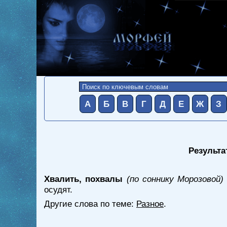
А
Б
В
Г
Д
Е
Ж
З
Результа
Хвалить, похвалы
(по соннику Морозовой)
осудят.
Другие слова по теме:
Разное
.