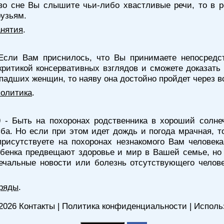
во сне Вы слышите чьи-либо хвастливые речи, то в р
рузьям.
анятия
.
Если Вам приснилось, что Вы принимаете непосредст
критикой консервативных взглядов и сможете доказат
падших женщин, то наяву она достойно пройдет через в
политика
.
)
- Быть на похоронах родственника в хороший солнеч
ба. Но если при этом идет дождь и погода мрачная, 
присутствуете на похоронах незнакомого Вам челове
бенка предвещают здоровье и мир в Вашей семье, но 
ечальные новости или болезнь отсутствующего челове
бряды
.
2026
Контакты
|
Политика конфиденциальности
|
Исполь