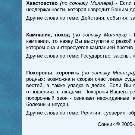
Хвастовство
(по соннику Миллера)
- Если 
несдержанности, которая навредит Вашим д
Другие слова по теме:
Действия, события, з
Кампания, поход
(по соннику Миллера)
- 
кампании, то наяву Вы выступите с резкой 
котором она интересуется кампанией против 
Другие слова по теме:
Государство, законы, 
Похороны, хоронить
(по соннику Миллера
родных; возможна и скорая счастливая судь
вестей, а также упадка в делах. Если Вы 
отношениях с людьми. Похороны Вашего ре
похоронный звон - означает неожиданные п
болезни и неудач.
Другие слова по теме:
Религии, суеверия, о
Сонник
© 2005-