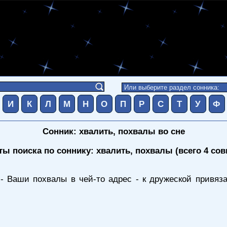
И
К
Л
М
Н
О
П
Р
С
Т
У
Ф
Сонник: хвалить, похвалы во сне
ты поиска по соннику: хвалить, похвалы (всего 4 со
- Ваши похвалы в чей-то адрес - к дружеской привязан