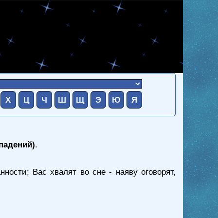
Х
Ц
Ч
Ш
Щ
Э
Ю
Я
впадений)
.
ности; Вас хвалят во сне - наяву оговорят,