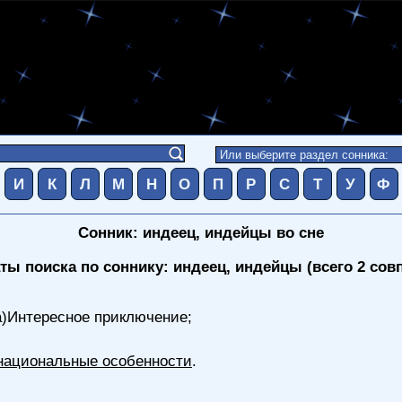
И
К
Л
М
Н
О
П
Р
С
Т
У
Ф
Сонник: индеец, индейцы во сне
ты поиска по соннику: индеец, индейцы (всего 2 сов
а)Интересное приключение;
национальные особенности
.