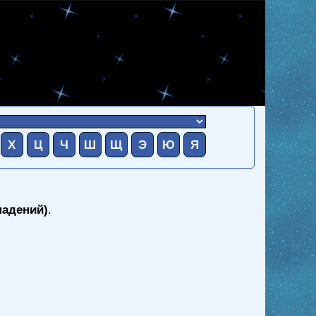
Х
Ц
Ч
Ш
Щ
Э
Ю
Я
падений)
.