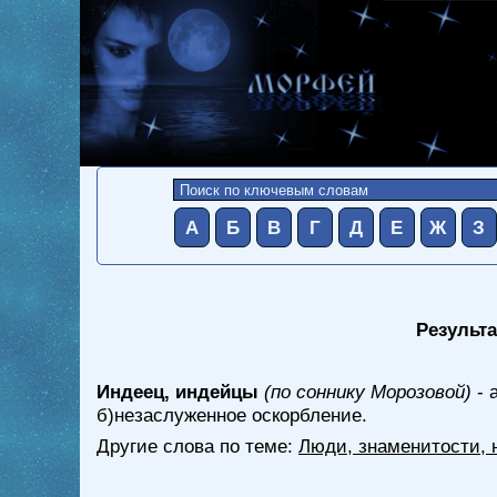
А
Б
В
Г
Д
Е
Ж
З
Результа
Индеец, индейцы
(по соннику Морозовой)
- 
б)незаслуженное оскорбление.
Другие слова по теме:
Люди, знаменитости, 