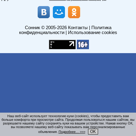
Сонник
© 2005-2026
Контакты
|
Политика
конфиденциальности
|
Использование cookies
Наш веб-сайт использует технологию куки (cookies), чтобы предоставить вам
больше комфорта при просмотре сайта. Продолжая пользоваться нашим сайтом, вы
разрешаете нашему сайту сохранять куки на вашем устройстве. Нажав кнопку ОК,
вы позволяете нашему веб-сайту показывать вам персонализированные
OK
объявления.
Подробнее… >>>