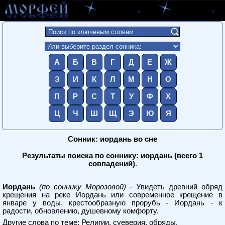
А
Б
В
Г
Д
Е
Ж
З
И
К
Л
М
Н
О
П
Р
С
Т
У
Ф
Х
Ц
Ч
Ш
Щ
Э
Ю
Я
Сонник: иордань во сне
Результаты поиска по соннику: иордань (всего 1
совпадений)
.
Иордань
(по соннику Морозовой)
- Увидеть древний обряд
крещения на реке Иордань или современное крещение в
январе у воды, крестообразную прорубь - Иордань - к
радости, обновлению, душевному комфорту.
Другие слова по теме:
Религии, суеверия, обряды
.