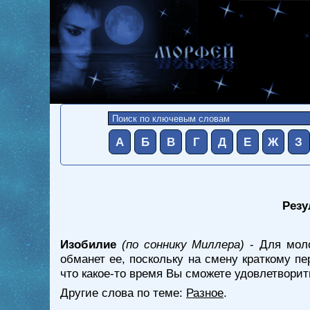
А
Б
В
Г
Д
Е
Ж
З
Резу
Изобилие
(по соннику Миллера)
- Для моло
обманет ее, поскольку на смену краткому п
что какое-то время Вы сможете удовлетворит
Другие слова по теме:
Разное
.