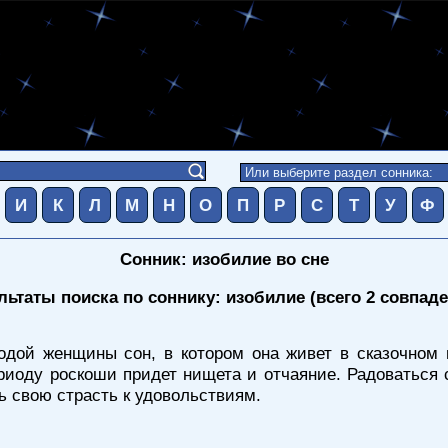
И
К
Л
М
Н
О
П
Р
С
Т
У
Ф
Сонник: изобилие во сне
льтаты поиска по соннику: изобилие (всего 2 совпаде
дой женщины сон, в котором она живет в сказочном и
ериоду роскоши придет нищета и отчаяние. Радоваться 
ь свою страсть к удовольствиям.