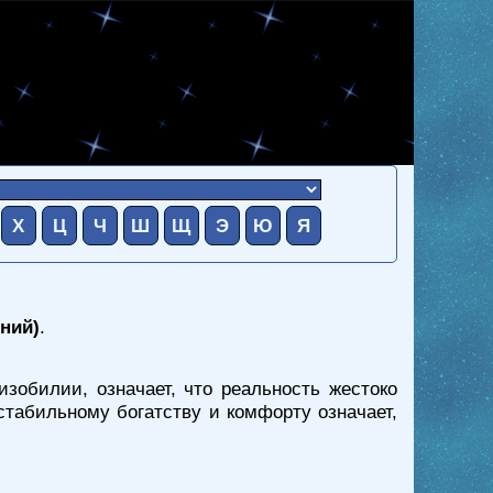
Х
Ц
Ч
Ш
Щ
Э
Ю
Я
ний)
.
зобилии, означает, что реальность жестоко
стабильному богатству и комфорту означает,